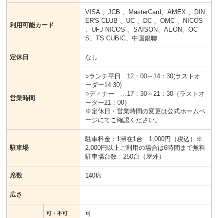
VISA 、JCB 、MasterCard、AMEX 、DIN
ER'S CLUB 、UC 、DC 、OMC 、NICOS
利用可能カード
、UFJ NICOS 、SAISON、AEON、OC
S、TS CUBIC、中国銀聯
定休日
なし
○ランチ平日…12：00～14：30(ラストオ
ーダー14:30)
○ディナー …17：30～21：30（ラストオ
営業時間
ーダー21：00）
※定休日・営業時間の変更は公式ホームペ
ージにてご確認ください。
駐車料金：1滞在1台 1,000円（税込）※
駐車場
2,000円以上ご利用の場合は6時間まで無料
駐車場台数：250台（屋外）
席数
140席
広さ
可
可・不可