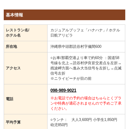
基本情報
レストラン名/
カジュアルブッフェ「ハナハナ」/ ホテル
ホテル名
日航アリビラ
所在地
沖縄県中頭郡読谷村字儀間600
○お車/那覇空港より車で約60分 ：国道58
号線を北上→読谷村伊良皆交差点を左折→
アクセス
残波岬方面へ進み大当信号を左折し→点滅
信号左折
※ニライビーチが目の前
098-989-9021
※お電話での予約の場合はちゅらとくプラ
電話
ンや特典が適応されませんので予めご了承
ください。
○ランチ： 大人3,600円 小学生1,850円
平均予算
幼児850円