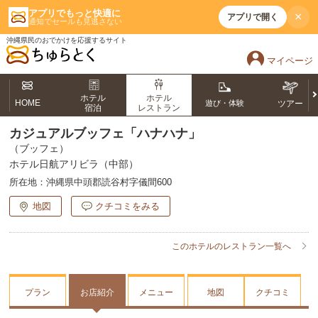
アプリでもっと快適に
×
アプリで開く
通知でセールも見逃さない
沖縄県民のおでかけを応援するサイト
マイページ
ホテル
ホテル
HOME
遊び・体験
ツアー
宿泊
レストラン
カジュアルブッフェ「ハナハナ」
（ブッフェ）
ホテル日航アリビラ（中部）
所在地：
沖縄県中頭郡読谷村字儀間600
地図
クチコミをみる
このホテルのレストラン一覧へ
プラン
お店紹介
メニュー
地図
クチコミ