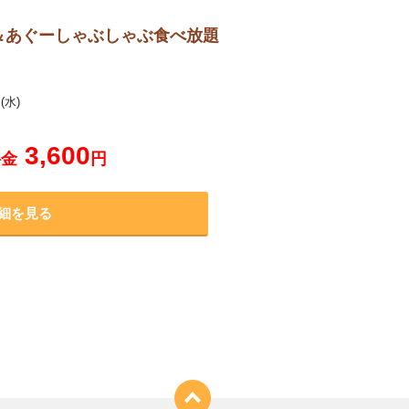
＆あぐーしゃぶしゃぶ食べ放題
(水)
3,600
料金
円
細を見る