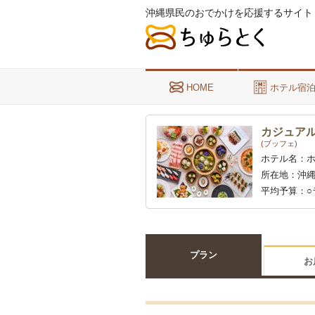
沖縄県民のおでかけを応援するサイト
HOME
ホテル宿
カジュア
(ブッフェ)
ホテル名：
所在地：
沖縄
平均予算：
プラン
お