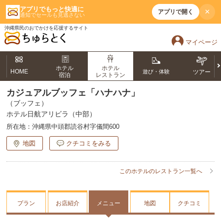
アプリでもっと快適に
×
アプリで開く
通知でセールも見逃さない
沖縄県民のおでかけを応援するサイト
マイページ
ホテル
ホテル
HOME
遊び・体験
ツアー
宿泊
レストラン
カジュアルブッフェ「ハナハナ」
（ブッフェ）
ホテル日航アリビラ（中部）
所在地：
沖縄県中頭郡読谷村字儀間600
地図
クチコミをみる
このホテルのレストラン一覧へ
プラン
お店紹介
メニュー
地図
クチコミ