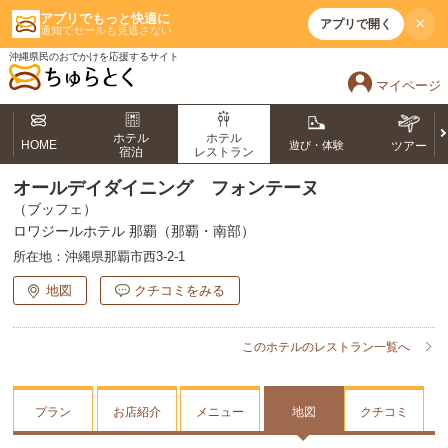
アプリでもっと快適に
×
アプリで開く
通知でセールも見逃さない
沖縄県民のおでかけを応援するサイト
マイページ
ホテル
ホテル
HOME
遊び・体験
ツアー
宿泊
レストラン
オールデイダイニング フォンテーヌ
（ブッフェ）
ロワジールホテル 那覇（那覇・南部）
所在地：
沖縄県那覇市西3-2-1
地図
クチコミをみる
このホテルのレストラン一覧へ
プラン
お店紹介
メニュー
地図
クチコミ