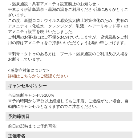
～温泉施設・共有アメニティ設置廃止のお知らせ～
平素より伊計島温泉・黒潮の湯をご利用くださり誠にありがとうご
ざいます。
この度、新型コロナウイルス感染拡大防止対策強化のため、共有の
アメニティ（化粧水、クレンジング、乳液、ヘアーリキッド等）の
アメニティ設置を廃止いたしました。
ご利用のお客様にはご不便をおかけいたしますが、貸切風呂をご利
用の際はアメニティをご持参いいただくようお願い申し上げます。
※刺青・タトゥのある方は、プール・温泉施設のご利用及び入場を
お断りしています。
<感染症対策について>
詳細はこちらからご確認ください
キャンセルポリシー
当日無断キャンセル100％
※予約時間から15分以上経過してもご来店、ご連絡がない場合、自
動的にキャンセルとなりますのでご注意ください。
予約締切日
前日の23時までご予約可能
主催者名