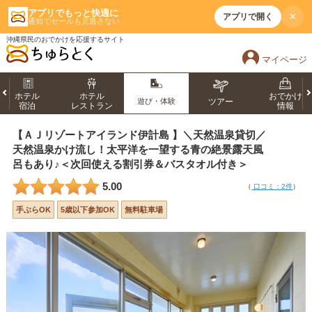
アプリでもっと快適に
×
アプリで開く
通知でセールも見逃さない
沖縄県民のおでかけを応援するサイト
マイページ
ホテル
ホテル
おでかけ
遊び・体験
ツアー
宿泊
レストラン
情報
【ＡＪリゾートアイランド伊計島 】＼天然温泉貸切／
天然温泉かけ流し！太平洋を一望する青の絶景露天風
呂もあり♪＜次回使える割引券＆バスタオル付き＞
5.00
（
口コミ：2件
）
手ぶらOK
5歳以下参加OK
無料駐車場