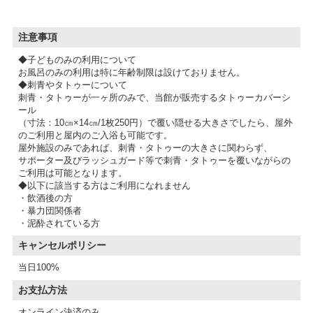
注意事項
◆子どものみの利用について
お風呂のみの利用は特に年齢制限は設けておりません。
◆刺青やタトゥーについて
刺青・タトゥーが一ヶ所のみで、当館が販売するタトゥーカバーシ
ール
（寸法：10㎝×14㎝/1枚250円）で覆い隠せる大きさでしたら、屋外
のご利用と屋内のご入浴も可能です。
屋外施設のみであれば、刺青・タトゥーの大きさに関わらず、
サポーター及びラッシュガード等で刺青・タトゥーを覆いながらの
ご利用は可能となります。
◆以下に該当する方はご利用になれません
・飲酒後の方
・暴力団関係者
・泥酔されている方
キャンセルポリシー
当日100%
お支払方法
オンライン決済のみ