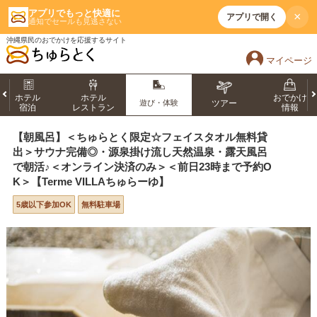
アプリでもっと快適に
×
アプリで開く
通知でセールも見逃さない
沖縄県民のおでかけを応援するサイト
マイページ
ホテル
ホテル
おでかけ
遊び・体験
ツアー
宿泊
レストラン
情報
【朝風呂】＜ちゅらとく限定☆フェイスタオル無料貸
出＞サウナ完備◎・源泉掛け流し天然温泉・露天風呂
で朝活♪＜オンライン決済のみ＞＜前日23時まで予約O
K＞【Terme VILLAちゅらーゆ】
5歳以下参加OK
無料駐車場