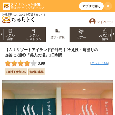
アプリでもっと快適に
×
アプリで開く
通知でセールも見逃さない
沖縄県民のおでかけを応援するサイト
マイページ
ホテル
ホテル
おでかけ
遊び・体験
ツアー
宿泊
レストラン
情報
【ＡＪリゾートアイランド伊計島 】冷え性・肩凝りの
改善に♪通称「美人の湯」1日利用
3.99
（
口コミ：17件
）
5歳以下参加OK
無料駐車場