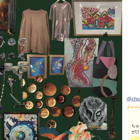
@ch
ちゅ
ぜひ