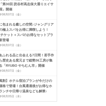
「第30回 読谷村高志保大通りエイサ
国」開催
6年08月07日（金）
に包まれる癒しの空間♪ジャングリア
の極上スパをお得に満喫しよう！
ayチケット＋スパのお得なセットプラ
新登場
6年08月07日（金）
あふれる品と出会える7日間！若手作
ら歴史ある窯元まで総勢36工房が集
る「RYUBO やちむん市」開催
6年08月07日（金）
風割】ホテル宿泊プランが今だけの
価格で登場！台風通過後がお得なホ
ランチや日帰り温泉なども解禁♪
6年08月05日（水）