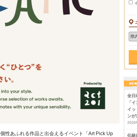
全日
「イ
イッ
ンが
202
性あふれる作品と出会えるイベント「Art Pick Up
伝統