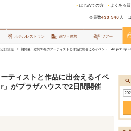
はじめての方
よくある質
会員数
433,540
人 
泊
ホテルレストラン
遊び・体験
ツアー
でかけ情報
初開催！総勢36名のアーティストと作品に出会えるイベント「Art pick Up 
アーティストと作品に出会えるイベ
p Fair」がプラザハウスで2日間開催