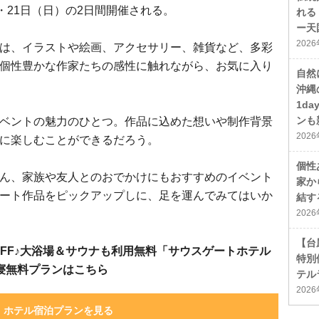
土）・21日（日）の2日間開催される。
れる
ー天
202
は、イラストや絵画、アクセサリー、雑貨など、多彩
個性豊かな作家たちの感性に触れながら、お気に入り
自然
沖縄
1d
ンも
ベントの魅力のひとつ。作品に込めた想いや制作背景
202
に楽しむことができるだろう。
個性
ん、家族や友人とのおでかけにもおすすめのイベント
家か
ート作品をピックアップしに、足を運んでみてはいか
結す
202
【台
OFF♪大浴場＆サウナも利用無料「サウスゲートホテル
特別
寝無料プランはこちら
テル
202
ホテル宿泊プランを見る