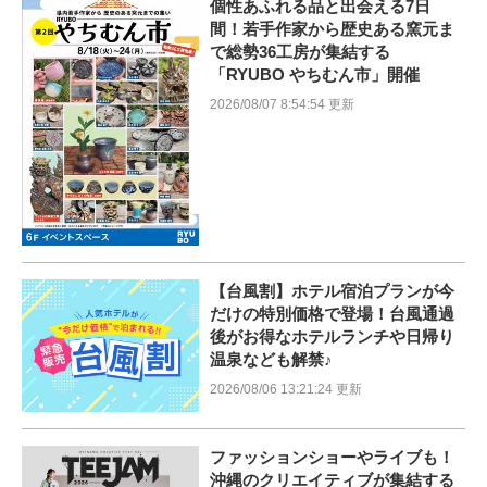
個性あふれる品と出会える7日
間！若手作家から歴史ある窯元ま
で総勢36工房が集結する
「RYUBO やちむん市」開催
2026/08/07 8:54:54 更新
【台風割】ホテル宿泊プランが今
だけの特別価格で登場！台風通過
後がお得なホテルランチや日帰り
温泉なども解禁♪
2026/08/06 13:21:24 更新
ファッションショーやライブも！
沖縄のクリエイティブが集結する