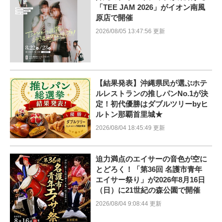
「TEE JAM 2026」がイオン南風
原店で開催
2026/08/05 13:47:56 更新
【結果発表】沖縄県民が選ぶホテ
ルレストランの推しパンNo.1が決
定！初代優勝はダブルツリーbyヒ
ルトン那覇首里城★
2026/08/04 18:45:49 更新
迫力満点のエイサーの音色が空に
とどろく！「第36回 名護市青年
エイサー祭り」が2026年8月16日
（日）に21世紀の森公園で開催
2026/08/04 9:08:44 更新