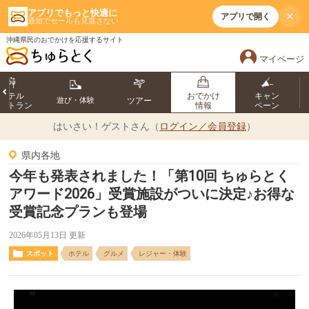
アプリでもっと快適に
×
アプリで開く
通知でセールも見逃さない
沖縄県民のおでかけを応援するサイト
マイページ
ホテル
おでかけ
キャン
遊び・体験
ツアー
ストラン
情報
ペーン
はいさい！
ゲストさん（
ログイン／会員登録
）
県内各地
今年も発表されました！「第10回 ちゅらとく
アワード2026」受賞施設がついに決定♪お得な
受賞記念プランも登場
2026年05月13日 更新
スポット
ホテル
グルメ
レジャー・体験