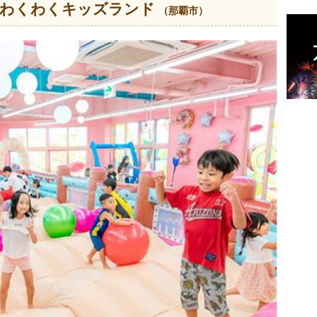
上わくわくキッズランド
（那覇市）