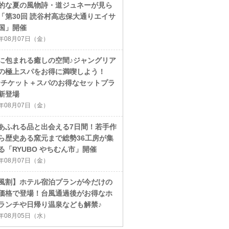
的な夏の風物詩・道ジュネーが見ら
「第30回 読谷村高志保大通りエイサ
国」開催
6年08月07日（金）
に包まれる癒しの空間♪ジャングリア
の極上スパをお得に満喫しよう！
ayチケット＋スパのお得なセットプラ
新登場
6年08月07日（金）
あふれる品と出会える7日間！若手作
ら歴史ある窯元まで総勢36工房が集
る「RYUBO やちむん市」開催
6年08月07日（金）
風割】ホテル宿泊プランが今だけの
価格で登場！台風通過後がお得なホ
ランチや日帰り温泉なども解禁♪
6年08月05日（水）