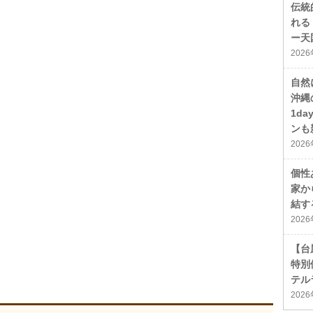
伝統
れる
ー天
202
自然
沖縄
1d
ンも
202
個性
家か
結す
202
【台
特別
テル
202