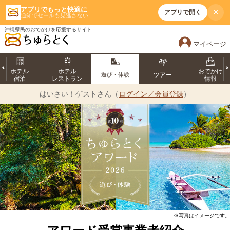
アプリでもっと快適に
×
アプリで開く
通知でセールも見逃さない
沖縄県民のおでかけを応援するサイト
マイページ
ホテル
ホテル
おでかけ
遊び・体験
ツアー
宿泊
レストラン
情報
はいさい！
ゲストさん（
ログイン／会員登録
）
※写真はイメージです。