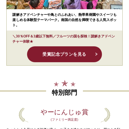
謎解きアドベンチャーや鳥とのふれあい、熱帯果樹園やスイーツも
楽しめる体験型テーマパーク。南国の自然を満喫できる人気スポッ
ト。
＼30％OFF＆3歳以下無料／フルーツの国を探検！謎解きアドベン
チャー体験★
受賞記念プランを見る
特別部門
やーにんじゅ賞
(ファミリー満足度)