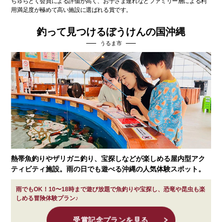
ちゅらとく会員による評価が高く、お子さま連れなど
ファミリー層による利
用満足度が極めて高い施設に選ばれる賞です。
釣って見つけるぼうけんの国沖縄
うるま市
熱帯魚釣りやザリガニ釣り、宝探しなどが楽しめる屋内型アク
ティビティ施設。雨の日でも遊べる沖縄の人気体験スポット。
雨でもOK！10〜18時まで遊び放題で魚釣りや宝探し、恐竜や昆虫も楽
しめる冒険体験プラン♪
受賞記念プランを見る