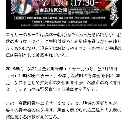
エイサーのルーツは琉球王朝時代に伝わった念仏踊りが、お
盆の夜（ウークイ）に先祖供養のため集落を踊りながら練り
歩くものになり、現在ではお祭りやイベントの舞台で沖縄の
伝統芸能として披露されている。
2026年の「第24回 金武町青年エイサーまつり」は7月19日
（日）17時30分スタート。今年は金武町の青年会5団体に加
え、ゲストとして沖縄市の久保田青年会、名護市の為又青年
会、うるま市の赤野区青年会も演舞する予定だ。
この「金武町青年エイサーまつり」は、地域の若者たちが
各々の青年会の旗を掲げ、舞台で奏でられる三線と大太鼓の
躍動感ある演技が見どころ。