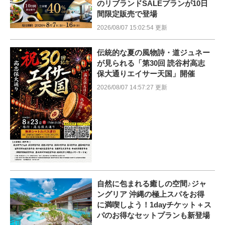
のリブランドSALEプランが10日
間限定販売で登場
2026/08/07 15:02:54 更新
伝統的な夏の風物詩・道ジュネー
が見られる「第30回 読谷村高志
保大通りエイサー天国」開催
2026/08/07 14:57:27 更新
自然に包まれる癒しの空間♪ジャ
ングリア 沖縄の極上スパをお得
に満喫しよう！1dayチケット＋ス
パのお得なセットプランも新登場