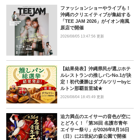
ファッションショーやライブも！
沖縄のクリエイティブが集結する
「TEE JAM 2026」がイオン南風
原店で開催
2026/08/05 13:47:56 更新
【結果発表】沖縄県民が選ぶホテ
ルレストランの推しパンNo.1が決
定！初代優勝はダブルツリーbyヒ
ルトン那覇首里城★
2026/08/04 18:45:49 更新
迫力満点のエイサーの音色が空に
とどろく！「第36回 名護市青年
エイサー祭り」が2026年8月16日
（日）に21世紀の森公園で開催