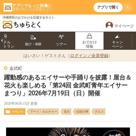
アプリでもっと快適に
×
アプリで開く
通知でセールも見逃さない
沖縄県民のおでかけを応援するサイト
マイページ
ホテル
おでかけ
キャン
遊び・体験
ツアー
ストラン
情報
ペーン
はいさい！
ゲストさん（
ログイン／会員登録
）
金武町
躍動感のあるエイサーや手踊りを披露！屋台＆
花火も楽しめる「第24回 金武町青年エイサー
まつり」2026年7月19日（日）開催
2026年06月15日 更新
イベント
アート・カルチャー
花火
伝統行事
グルメ