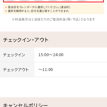
ジャグジー＆プライベートプール 129平米
宿泊日をカレンダーから選択してください。(連泊可)
ツインベッド＋布団2組で最大4名様まで宿泊可能
選択を解除すると、日付を選び直すことができます。
【ユミハプールヴィラ】
※料金表示は１泊当たりのご宿泊料金（税・サ込）となります
ジャグジー＆プライベートプール156平米
ツインベッド＋布団2組で最大4名まで宿泊可能
チェックイン・アウト
その他お部屋で楽しめるものがたくさん！
例：エスプレッソマシーン、電子レンジ、冷蔵庫、洗濯機、
チェックイン
15:00～24:00
ポータブルBluetoothスピーカー、firetvなど
チェックアウト
～11:00
・・・お迎えタクシー全額無料手配・・・
恩納村エリアまでバスでお越しのお客様には当館にて
最寄りの
指定バス停からのタクシーを手配、その費用を全額負担
キャンセルポリシー
いたします！！