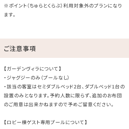
タクシー会社名と車両番号をご連絡いたします。
※ポイント（ちゅらとくらぶ）利用対象外のプランになり
※お迎えタクシーの手配は必ずご宿泊日の2日前までに
ます。
メール
にてご連絡ください。
※お客様手配によるタクシー料金の事後請求はご対応
ご注意事項
出来かねます。
飛行機やバス等、公共交通機関の運行状況によって
指定時刻に
【ガーデンヴィラについて】
遅れる場合は必ず、当館までご連絡ください。(098-
・ジャグジーのみ（プールなし）
923-1108)
・該当の客室はセミダブルベッド2台、ダブルベッド1台の
※ご出発時のタクシー代金はお客様負担となります。
設置のみとなります。予約人数に限らず、追加のお布団
のご用意は出来かねますので予めご留意ください。
【ロビー棟ゲスト専用プールについて】