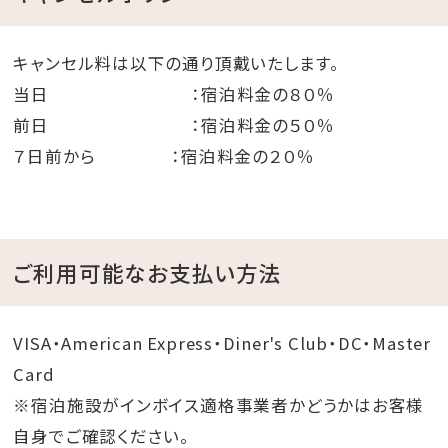
1.ご到着になるバス停を下記3箇所から選択の上、お迎
キャンセル料は以下の通り頂戴いたします。
えに上がる
当日 ：宿泊料金の８０％
時間をメールにてご指定下さい。
前日 ：宿泊料金の５０％
※当館からのタクシー手配は当日午前に行うため、当
７日前から ：宿泊料金の２０％
日の
タクシー需要によりお迎えの時刻に遅れが生じる可
能性
ご利用可能なお支払い方法
があります。
①ルネッサンスリゾートオキナワ
②おんなの駅 なかゆくい市場前
VISA・American Express・Diner's Club・DC・Master
③ザ・ムーンビーチミュージアムリゾート
Card
2.手配完了後、お客様指定のメールアドレス宛にお迎え
※宿泊施設がインボイス適格事業者かどうかはお客様
に上がる
自身でご確認ください。