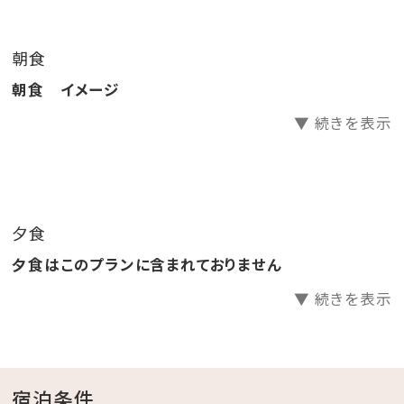
・スパークリングボトル(750ml)
・ヴィラでのオリジナル琉球BOXブレックファスト
朝食
朝食 イメージ
※仕入れ状況により商品内容は変更になる場合があり
▼ 続きを表示
ます。
予めご留意ください。
《基本情報》
夕食
チェックイン：15:00～
夕食はこのプランに含まれておりません
チェックアウト：～11:00
《ご朝食》
▼ 続きを表示
提供時間：7：00～10：00
内容：オリジナルの琉球BOXスタイル
宿泊条件