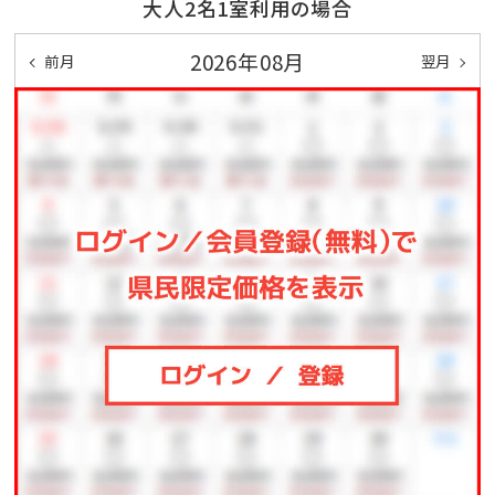
大人2名1室利用の場合
＜メインプール＞
2026年08月
前月
翌月
ご利用可能期間 2024/05/01～2024/10/31
営業時間 07:00～20:00
ロビー棟ゲスト専用プールは中学生以上のご利用とな
ります。
～ちゅらとくスタッフより～
客室は3タイプ全17室。水温の調整できるジャグジーは
全室に完備◎
【ガーデンヴィラ】
ジャグジーのみ 129平米
ツインベッド＋デイベッド利用で最大3名まで宿泊可能
【ガーデンプールヴィラ】