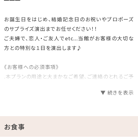
お誕生日をはじめ、結婚記念日のお祝いやプロポーズ
のサプライズ演出までお任せください！！
ご夫婦で、恋人・ご友人でetc...当館がお客様の大切な
方との特別な１日を演出します♪
《お客様への必須事項》
.本プランの用途と大まかなご希望、ご連絡のとれるご予
約者様の携帯番号をお知らせください。
▼ 続きを表示
※ホテルスタッフよりご連絡をさせていただきます事を
予めご了承ください。
【プラン内容】
お食事
・ウエルカムドリンク