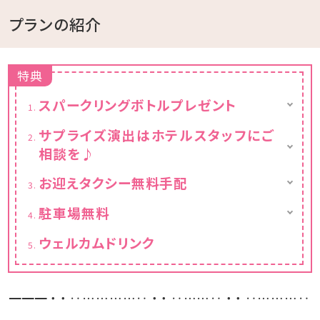
プランの紹介
特典
スパークリングボトルプレゼント
アニバーサリープラン限定スパークリングボト
サプライズ演出はホテルスタッフにご
ル(750ml)をプレゼント！
相談を♪
お部屋やジャグジーで、ゆっくりお楽しみくださ
い
本プランの用途と大まかなご希望(ケーキ等別
お迎えタクシー無料手配
途料金にてご案内有り)、ご連絡のとれるご予
恩納村エリアまでバスでお越しのお客様には
約者様の携帯番号をお知らせください。
駐車場無料
当館にて最寄りの
※ホテルスタッフよりご連絡をさせていただき
屋外18台。宿泊者様無料。
指定バス停からのタクシーを手配、その費用を
ます事を予めご了承ください。
ウェルカムドリンク
全額負担いたします。
詳細はプラン内容よりチェック！
━━━・・‥…………‥・・‥……‥・・‥………‥
━━━