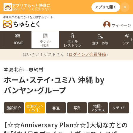
アプリでもっと快適に
×
アプリで開く
通知でセールも見逃さない
沖縄県民のおでかけを応援するサイト
マイページ
ホテル
ホテル
HOME
遊び・体験
ツア
宿泊
レストラン
はいさい！
ゲストさん（
ログイン／会員登録
）
本島北部 - 恩納村
ホーム・ステイ・ユミハ 沖縄 by
バンヤン・グループ
宿泊プラン
地図・
施設紹介
客室
写真
クチコミ
（25件）
アクセス
【☆☆Anniversary Plan☆☆】大切な方との