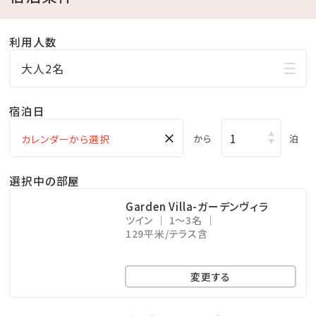
2025.12月～朝食メニューリニューアル(11/30ご宿泊以
降より適用)！
利用人数
地場の食材をふんだんに使用した和洋織り交ざるお重
朝食を、この機会に是非ご賞味ください。
大人2名
宿泊日
※アレルギーについては、事前にお知らせください。
×
から
泊
＜連泊時清掃について＞
当館では環境に配慮したSDGｓ実践の一環として、ECO
選択中の部屋
清掃を行っております。ご連泊のお客様の通常清掃は3
Garden Villa-ガーデンヴィラ
泊目毎とさせていただきます。タオル類の交換・ゴミの
ツイン
1～3名
129平米/テラス含
回収につきましては毎日行わせていただきます。
変更する
━━━・・‥……‥・・‥…………‥・・‥………‥
━━━