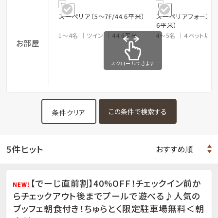
スーペリア（5～7F/44.6平米）
スーペリアフォース（5～
6平米）
1～4名
ツイン
44.6平米
4～5名
４ベット以
お部屋
スクロールできます
条件クリア
5件ヒット
【でーじ直前割】40%OFF！チェックイン前か
らチェックアウト後までプールで遊べる♪人気の
ブッフェ朝食付き！ちゅらとく限定駐車場無料＜朝