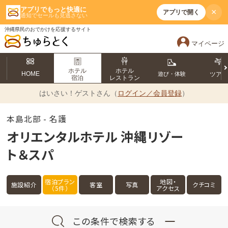
アプリでもっと快適に
×
アプリで開く
通知でセールも見逃さない
沖縄県民のおでかけを応援するサイト
マイページ
ホテル
ホテル
HOME
遊び・体験
ツア
宿泊
レストラン
はいさい！
ゲストさん（
ログイン／会員登録
）
本島北部 - 名護
オリエンタルホテル 沖縄リゾー
ト＆スパ
宿泊プラン
地図・
施設紹介
客室
写真
クチコミ
（5件）
アクセス
この条件で検索する