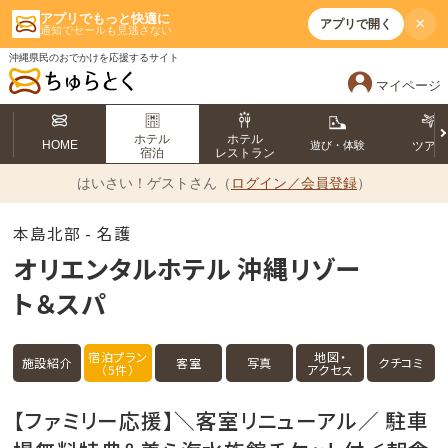
アプリでもっと快適に
×
アプリで開く
通知でセールも見逃さない
沖縄県民のおでかけを応援するサイト
マイページ
ホテル
ホテル
HOME
遊び・体験
ツア
宿泊
レストラン
はいさい！
ゲストさん（
ログイン／会員登録
）
本島北部 - 名護
オリエンタルホテル 沖縄リゾー
ト＆スパ
宿泊プラン
地図・
施設紹介
客室
写真
クチコミ
（5件）
アクセス
【ファミリー応援】＼客室リニューアル／ 駐車