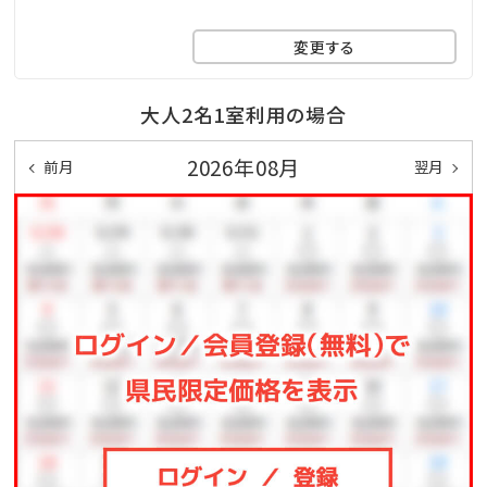
＜ご案内＞
下記施設がご滞在中無料でご利用頂けます。
変更する
・全客室インターネット回線（有線・無線）
・全客室ビデオオンデマンド
大人2名1室利用の場合
・＼ナイトプール開催しているシーズンも♪／
2026年08月
前月
翌月
ガーデンプール（屋外）※遊泳期間・時間は時期によっ
て異なります。
詳しくはこちら＞＞
・ヘルスクラブ/トレーニングプール
・フィットネスジム（24時間営業/16歳以上）
※ハーフパンツ（男女兼用）
＜備考＞
※添い寝は未就学児のお子様に限ります。
（大人1名様に対し、添い寝のお子様2名様までとなって