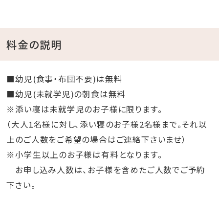
・対象者：那覇空港からエアポートシャトルバスや空港リ
ムジンバス、タクシーなどの公共交通機関を利用してご
来館のご宿泊者様
料金の説明
・対象施設：レストラン（インルームダイニングを除く）、
ロビーラウンジ、プールサイドバー（営業時のみ）、KBC
ショップ、スパ
■幼児(食事・布団不要)は無料
※フロントでチェックインの際に領収書、バスの半券（乗
■幼児(未就学児)の朝食は無料
車券、回数券、乗り放題パス、領収書の引換券、予約画
※添い寝は未就学児のお子様に限ります。
面など）確認できるものをご提示ください。特典は滞在
（大人1名様に対し、添い寝のお子様2名様まで。それ以
中1回限りとさせていただきます。
上のご人数をご希望の場合はご連絡下さいませ）
※小学生以上のお子様は有料となります。
お申し込み人数は、お子様を含めたご人数でご予約
下さい。