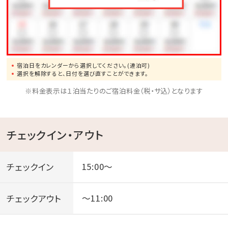
おります。
それ以上のご人数をご希望の場合はご連絡下さいま
せ。）
※小学生以上のお子様は有料となります。
宿泊日をカレンダーから選択してください。(連泊可)
お申し込み人数は、お子様を含めたご人数でご予約
選択を解除すると、日付を選び直すことができます。
下さい。
※料金表示は１泊当たりのご宿泊料金（税・サ込）となります
※ご予約内容の変更の場合は一旦お取消しをして頂き、
改めてご予約下さい。
チェックイン・アウト
メールやお電話での変更や取消しは承れませんので、
予めご了承下さい。
チェックイン
15:00～
ご宿泊特典！公共交通機関ご利用のご宿泊で館内利用
チェックアウト
～11:00
券2,000円（ご利用人数分）をプレゼント！
期間：2023年10月1日（日）～2026年9月30日（水）到着