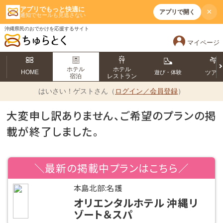
アプリでもっと快適に
×
アプリで開く
通知でセールも見逃さない
沖縄県民のおでかけを応援するサイト
マイページ
ホテル
ホテル
HOME
遊び・体験
ツア
宿泊
レストラン
はいさい！
ゲストさん（
ログイン／会員登録
）
大変申し訳ありません、ご希望のプランの掲
載が終了しました。
＼最新の掲載中プランはこちら／
本島北部:名護
オリエンタルホテル 沖縄リ
ゾート＆スパ