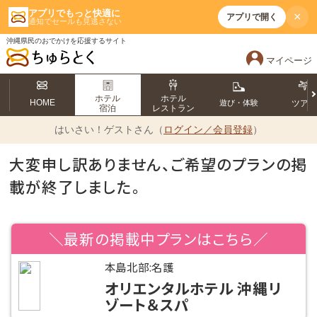
アプリでもっと快適に
×
アプリで開く
通知でセールも見逃さない
沖縄県民のおでかけを応援するサイト
マイページ
ホテル
ホテル
HOME
遊び・体験
ツア
宿泊
レストラン
はいさい！
ゲストさん（
ログイン／会員登録
）
大変申し訳ありません、ご希望のプランの掲
載が終了しました。
＼最新の掲載中プランはこちら／
本島北部:名護
オリエンタルホテル 沖縄リ
ゾート＆スパ