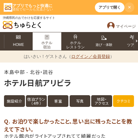
アプリでもっと快適に
×
アプリで開く
通知でセールも見逃さない
沖縄県民のおでかけを応援するサイト
マイページ
ホテル
ホテル
HOME
遊び・体験
ツア
宿泊
レストラン
はいさい！
ゲストさん（
ログイン／会員登録
）
本島中部 - 北谷・読谷
ホテル日航アリビラ
宿泊プラン
地図・
施設紹介
客室
写真
クチコミ
（4件）
アクセス
Q. お泊りで楽しかったこと、思い出に残ったことを教
えて下さい。
ホテル館内がライトアップされてて綺麗だった