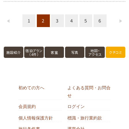
1
2
3
4
5
6
宿泊プラン
地図・
施設紹介
客室
写真
クチコミ
（4件）
アクセス
初めての方へ
よくある質問・お問合
せ
会員規約
ログイン
個人情報保護方針
標識・旅行業約款
旅行条件書
運営会社