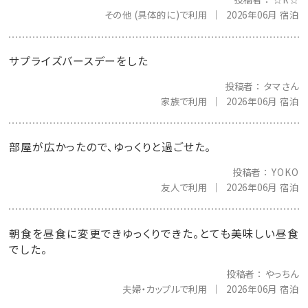
その他 (具体的に)で利用
2026年06月 宿泊
サプライズバースデーをした
投稿者
タマさん
家族で利用
2026年06月 宿泊
部屋が広かったので、ゆっくりと過ごせた。
投稿者
YOKO
友人で利用
2026年06月 宿泊
朝食を昼食に変更できゆっくりできた。とても美味しい昼食
でした。
投稿者
やっちん
夫婦・カップルで利用
2026年06月 宿泊