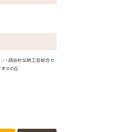
跡 ／・読谷村伝統工芸総合セ
ビオスの丘