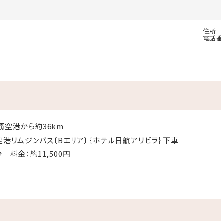
住所
電話
覇空港から約36km
空港リムジンバス〔Bエリア〕｛ホテル日航アリビラ｝下車
 料金：約11,500円