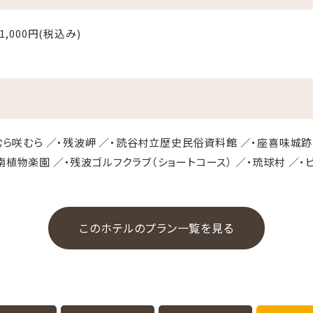
1,000円(税込み)
国むら咲むら ／・残波岬 ／・読谷村立歴史民俗資料館 ／・座喜味城
南植物楽園 ／・残波ゴルフクラブ（ショートコース） ／・琉球村 ／・
このホテルのプラン一覧を見る