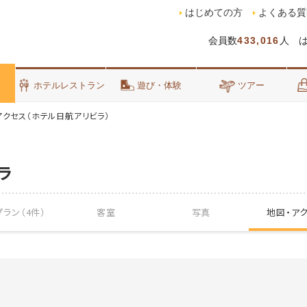
はじめての方
よくある質
会員数
433,016
人 
泊
ホテルレストラン
遊び・体験
ツアー
アクセス（ホテル日航アリビラ）
ラ
ラン（4件）
客室
写真
地図・
ア