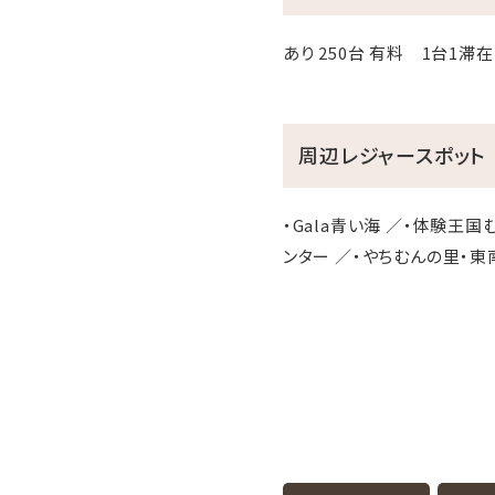
あり 250台 有料 1台1滞在
周辺レジャースポット
・Gala青い海 ／・体験王
ンター ／・やちむんの里・東