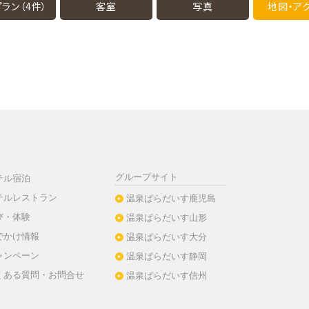
ラン（4件）
客室
写真
地図・
ア
グループサイト
テル宿泊
テルレストラン
温泉ぱらだいす鹿児島
び・体験
温泉ぱらだいす山形
でかけ情報
温泉ぱらだいす大分
ャンペーン
温泉ぱらだいす静岡
くある質問・お問合せ
温泉ぱらだいす信州