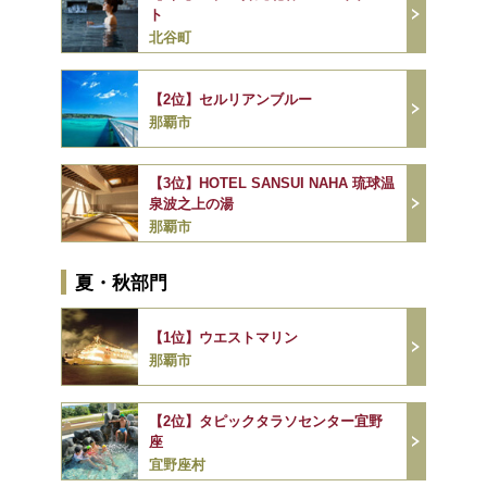
ト
北谷町
【2位】セルリアンブルー
那覇市
【3位】HOTEL SANSUI NAHA 琉球温
泉波之上の湯
那覇市
夏・秋部門
【1位】ウエストマリン
那覇市
【2位】タピックタラソセンター宜野
座
宜野座村