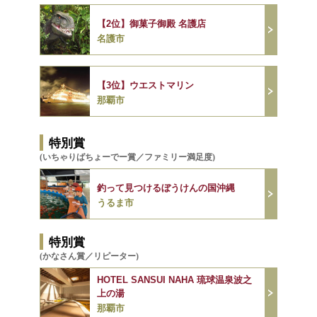
【2位】御菓子御殿 名護店
名護市
【3位】ウエストマリン
那覇市
特別賞
(いちゃりばちょーでー賞／ファミリー満足度)
釣って見つけるぼうけんの国沖縄
うるま市
特別賞
(かなさん賞／リピーター)
HOTEL SANSUI NAHA 琉球温泉波之
上の湯
那覇市