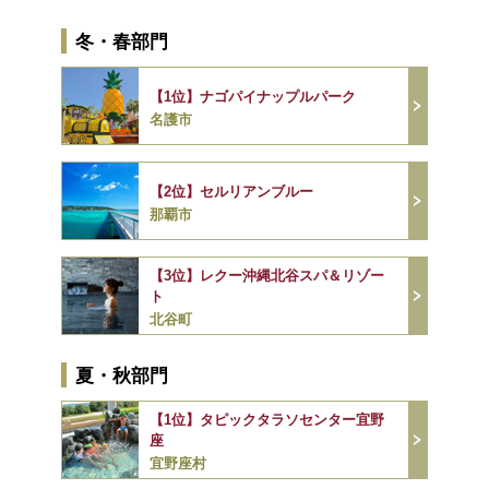
冬・春部門
【1位】ナゴパイナップルパーク
名護市
【2位】セルリアンブルー
那覇市
【3位】レクー沖縄北谷スパ＆リゾー
ト
北谷町
夏・秋部門
【1位】タピックタラソセンター宜野
座
宜野座村