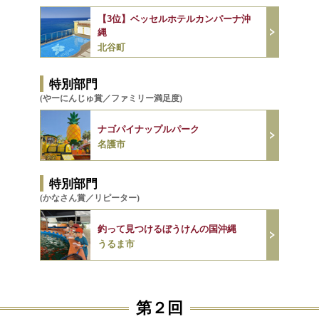
【3位】ベッセルホテルカンパーナ沖
縄
北谷町
特別部門
(やーにんじゅ賞／ファミリー満足度)
ナゴパイナップルパーク
名護市
特別部門
(かなさん賞／リピーター)
釣って見つけるぼうけんの国沖縄
うるま市
第２回