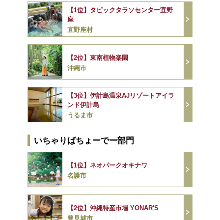
【1位】タピックタラソセンター宜野
座
宜野座村
【2位】東南植物楽園
沖縄市
【3位】伊計島温泉AJリゾートアイラ
ンド伊計島
うるま市
いちゃりばちょーでー部門
【1位】ネオパークオキナワ
名護市
【2位】沖縄特産市場 YONAR'S
豊見城市