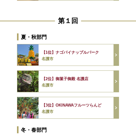
第１回
夏・秋部門
【1位】ナゴパイナップルパーク
名護市
【2位】御菓子御殿 名護店
名護市
【3位】OKINAWAフルーツらんど
名護市
冬・春部門