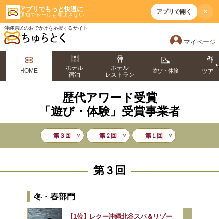
アプリでもっと快適に
×
アプリで開く
通知でセールも見逃さない
沖縄県民のおでかけを応援するサイト
マイページ
ホテル
ホテル
HOME
遊び・体験
ツア
宿泊
レストラン
歴代アワード受賞
「遊び・体験」受賞事業者
第３回
第２回
第１回
第３回
冬・春部門
【1位】レクー沖縄北谷スパ＆リゾー