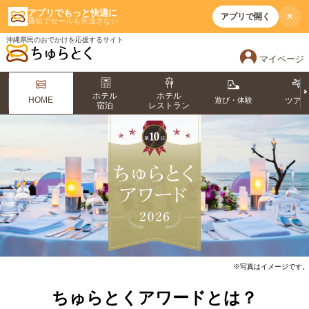
アプリでもっと快適に
×
アプリで開く
通知でセールも見逃さない
沖縄県民のおでかけを応援するサイト
マイページ
ホテル
ホテル
HOME
遊び・体験
ツア
宿泊
レストラン
※写真はイメージです。
ちゅらとくアワードとは？