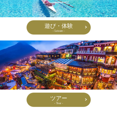
遊び・体験
- Leisure -
ツアー
- Tour -