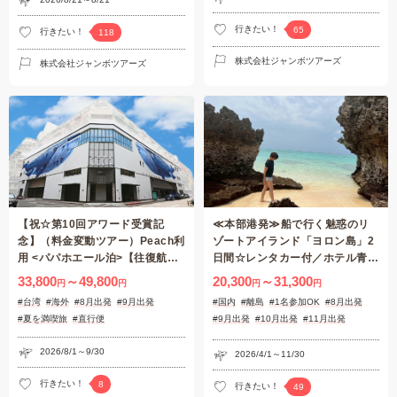
行きたい！
65
行きたい！
118
株式会社ジャンボツアーズ
株式会社ジャンボツアーズ
【祝☆第10回アワード受賞記
≪本部港発≫船で行く魅惑のリ
念】（料金変動ツアー）Peach利
ゾートアイランド「ヨロン島」2
用 <パパホエール泊>【往復航空
日間☆レンタカー付／ホテル青海
券+ホテル2泊（朝食）】台北フ
荘～コバルトブルーの海に浮かぶ
33,800
～49,800
20,300
～31,300
円
円
円
円
リープラン3日間♪
１個の真珠～【鹿児島・与論島】
#台湾
#海外
#8月出発
#9月出発
#国内
#離島
#1名参加OK
#8月出発
#夏を満喫旅
#直行便
#9月出発
#10月出発
#11月出発
#女子旅
#レンタカー付
#夏を満喫旅
2026/8/1～9/30
2026/4/1～11/30
行きたい！
8
行きたい！
49