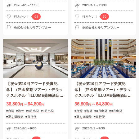
2026/4/1～11/30
2026/4/1～11/30
行きたい！
行きたい！
94
60
株式会社セルリアンブルー
株式会社セルリアンブルー
【祝☆第10回アワード受賞記
【祝☆第10回アワード受賞記
念】（料金変動ツアー）<デラッ
念】（料金変動ツアー）<デラッ
クスホテル「ILLUME茹曦酒店
クスホテル「ILLUME茹曦酒店
>【往復航空券+デラックスホテ
>【往復航空券+デラックスホテ
36,800
～64,800
36,800
～64,800
円
円
円
円
ル2泊（朝食付）】台湾・台北3
ル2泊（朝食付）】台湾・台北3
#台湾
#海外
#8月出発
#9月出発
#台湾
#海外
#8月出発
#9月出発
日間♪◎Peachで行く！台湾フリ
日間♪◎Peachで行く！台湾フリ
#夏を満喫旅
#直行便
#夏を満喫旅
#直行便
ープラン♪
ープラン♪
2026/8/1～9/30
2026/8/1～9/30