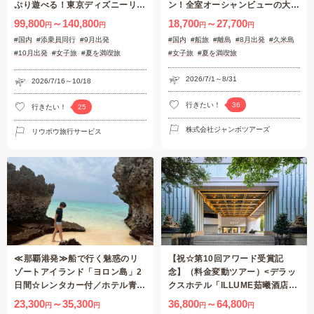
ぷり遊べる！東京ディズニーリゾ
ン！全室オーシャンビューの大人
ート®３日間～添乗員同行～
リゾート（7月〜8月出発限定）
99,800
～140,800
18,700
～27,700
円
円
円
円
#国内
#添乗員同行
#9月出発
#国内
#船旅
#離島
#8月出発
#久米島
#10月出発
#女子旅
#夏を満喫旅
#女子旅
#夏を満喫旅
#テーマパーク
2026/7/1～8/31
2026/7/16～10/18
行きたい！
36
行きたい！
25
株式会社ジャンボツアーズ
リウボウ旅行サービス
≪那覇港発≫船で行く魅惑のリ
【祝☆第10回アワード受賞記
ゾートアイランド「ヨロン島」2
念】（料金変動ツアー）<デラッ
日間☆レンタカー付／ホテル青海
クスホテル「ILLUME茹曦酒店
荘～コバルトブルーの海に浮かぶ
>【往復航空券+デラックスホテ
23,300
～35,300
36,800
～64,800
円
円
円
円
１個の真珠～【鹿児島・与論島】
ル2泊（朝食付）】台湾・台北3