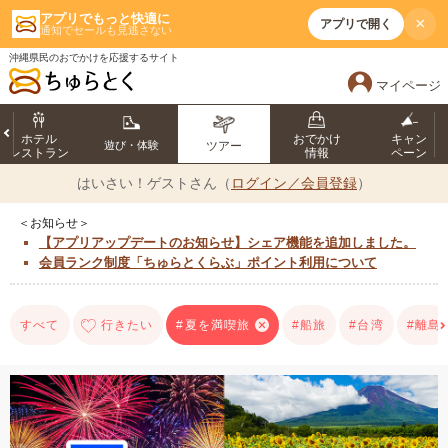
アプリでもっと快適に
×
アプリで開く
通知でセールも見逃さない
沖縄県民のおでかけを応援するサイト
マイページ
ホテル
おでかけ
キャン
遊び・体験
ツアー
レストラン
情報
ペーン
はいさい！
ゲストさん（
ログイン／会員登録
）
＜お知らせ＞
【アプリアップデートのお知らせ】シェア機能を追加しました。
会員ランク制度「ちゅらとくらぶ」ポイント利用について
すべて
行きたい
#夏を満喫旅
#船旅
#台湾
#離島