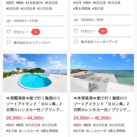
#国内
#離島
#1名参加OK
#8月出発
#台湾
#海外
#8月出発
#9月出発
日間♪◎Peachで行く！台湾フリ
#9月出発
#10月出発
#11月出発
#夏を満喫旅
#直行便
ープラン♪
#女子旅
#レンタカー付
#夏を満喫旅
2026/8/1～9/30
2026/4/1～11/30
行きたい！
56
行きたい！
27
株式会社ジャンボツアーズ
株式会社セルリアンブルー
≪那覇港発≫船で行く魅惑のリ
≪本部港発≫船で行く魅惑のリ
ゾートアイランド「ヨロン島」2
ゾートアイランド「ヨロン島」2
日間☆レンタカー付／プリシアリ
日間☆レンタカー付／プリシアリ
ゾートヨロン～コバルトブルーの
ゾートヨロン～コバルトブルーの
28,300
～44,300
24,300
～40,300
円
円
円
円
海に浮かぶ１個の真珠～【鹿児
海に浮かぶ１個の真珠～【鹿児
#国内
#離島
#10月出発
#11月出発
#国内
#離島
#10月出発
#11月出発
島・与論島】
島・与論島】
#女子旅
#レンタカー付
#夏を満喫旅
#女子旅
#レンタカー付
#夏を満喫旅