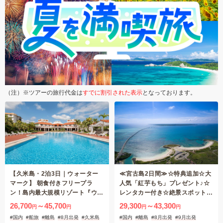
（注）※ツアーの旅行代金は
すでに割引された表示
となっております。
【久米島・2泊3日｜ウォーター
≪宮古島2日間≫☆特典追加☆大
マーク】 朝食付きフリープラ
人気「紅芋もち」プレゼント♪☆
ン！島内最大規模リゾート『ウォ
レンタカー付き☆絶景スポットめ
ーターマークホテル沖縄久米アイ
ぐり♪選べるホテル（リゾートス
26,700
～45,700
29,300
～43,300
円
円
円
円
ランド』（7月〜8月出発限定）
テイorまちなかステイ）
#国内
#船旅
#離島
#8月出発
#久米島
#国内
#離島
#8月出発
#9月出発