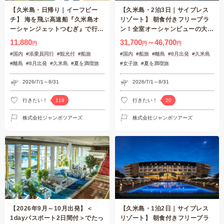
【久米島・日帰り｜イーフビー
【久米島・2泊3日｜サイプレス
チ】 海を飛ぶ高速船『久米島オ
リゾート】 朝食付きフリープラ
ーシャンジェットつむぎ』で行
ン！全室オーシャンビューの大人
く！日本の渚100選『イーフビー
リゾート
11,880
31,700
～46,700
円
円
円
チ』海水浴と久米島屈指の絶景
#国内
#添乗員同行
#観光付
#船旅
#国内
#船旅
#離島
#8月出発
#久米島
『比屋定バンタ』へ（7月〜8月
#離島
#8月出発
#久米島
#夏を満喫旅
#女子旅
#夏を満喫旅
出発限定）
2026/7/1～8/31
2026/7/1～8/31
行きたい！
行きたい！
119
20
株式会社ジャンボツアーズ
株式会社ジャンボツアーズ
【2026年9月～10月出発】＜
【久米島・1泊2日｜サイプレス
1dayパスポート2日間付＞でたっ
リゾート】 朝食付きフリープラ