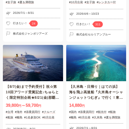
#女子旅
#夏を満喫旅
#10月出発
#女子旅
#レンタカー付
#夏を満喫旅
2026/7/1～8/31
2026/4/6～10/23
行きたい！
24
行きたい！
311
株式会社ジャンボツアーズ
株式会社セルリアンブルー
【8/7(金)まで予約受付】祝☆第
【久米島・日帰り｜はての浜】
10回アワード受賞記念♪ちゅらと
海を飛ぶ高速船『久米島オーシャ
く限定特別企画★8/21(金)那覇発
ンジェットつむぎ』で行く！東洋
「コスタセレーナ」石垣島・台湾
一美しい無人島『はての浜』上陸
39,800
～59,700
14,880
円
円
円
クルーズ4日間
とちょっぴり島内観光プラン
#台湾
#海外
#添乗員同行
#クルーズ
#国内
#添乗員同行
#観光付
#船旅
#船旅
#離島
#1名参加OK
#8月出発
#離島
#8月出発
#久米島
#夏を満喫旅
#女子旅
#夏を満喫旅
2026/7/1～8/31
2026/8/21～8/21