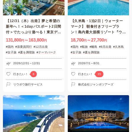
【12/31（木）出発】夢と希望の
【久米島・1泊2日｜ウォーター
新年へ！＜1dayパスポート2日間
マーク】 朝食付きフリープラ
付＞でたっぷり遊べる！東京ディ
ン！島内最大規模リゾート『ウォ
ズニーリゾート®３日間～添乗員
ーターマークホテル沖縄久米アイ
131,800
～163,800
18,700
～27,700
円
円
円
円
同行～
ランド』（7月〜8月出発限定）
#国内
#添乗員同行
#12月出発
#国内
#船旅
#離島
#8月出発
#久米島
#女子旅
#夏を満喫旅
#テーマパーク
#女子旅
#夏を満喫旅
2026/12/31～12/31
2026/7/1～8/31
行きたい！
行きたい！
6
35
リウボウ旅行サービス
株式会社ジャンボツアーズ