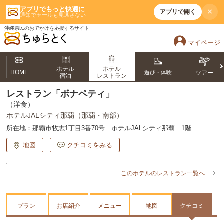
アプリでもっと快適に
×
アプリで開く
通知でセールも見逃さない
沖縄県民のおでかけを応援するサイト
マイページ
ホテル
ホテル
HOME
遊び・体験
ツアー
宿泊
レストラン
レストラン「ボナペティ」
（洋食）
ホテルJALシティ那覇（那覇・南部）
所在地：
那覇市牧志1丁目3番70号 ホテルJALシティ那覇 1階
地図
クチコミをみる
このホテルのレストラン一覧へ
プラン
お店紹介
メニュー
地図
クチコミ