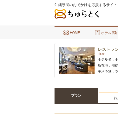
沖縄県民のおでかけを応援するサイト
HOME
ホテル宿
レストラ
(洋食)
ホテル名：
所在地：
那覇
平均予算：
ラ
プラン
お