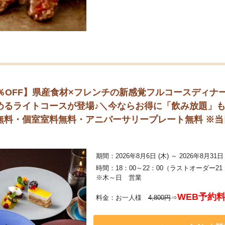
OFF】県産食材×フレンチの新感覚フルコースディナー「RYU
るライトコースが登場♪＼今ならお得に「飲み放題」も追加
料・個室室料無料・アニバーサリープレート無料 ※当日
期間：2026年8月6日 (木) ～ 2026年8月31日 
時間：18：00～22：00（ラストオーダー21
※木～日 営業
WEB予約
料金：お一人様
4,800円
⇒