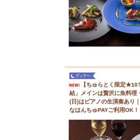
【ちゅらとく限定★10％
結」メインは贅沢に魚料理・
(日)はピアノの生演奏あり
なはんちゅPAYご利用OK！