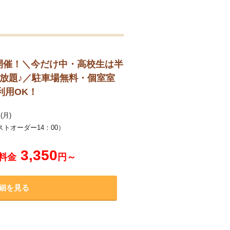
グ開催！＼今だけ中・高校生は半
み放題♪／駐車場無料・個室室
利用OK！
(月)
ストオーダー14：00）
。
3,350
料金
円～
細を見る