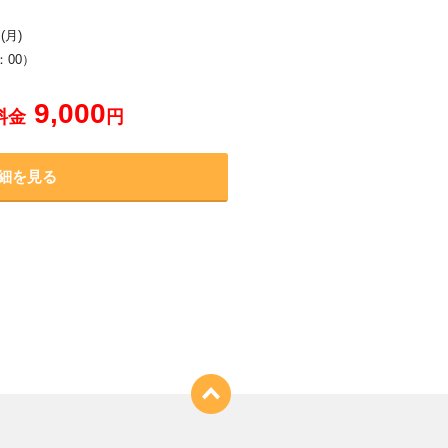
(月)
：00）
9,000
料金
円
細を見る