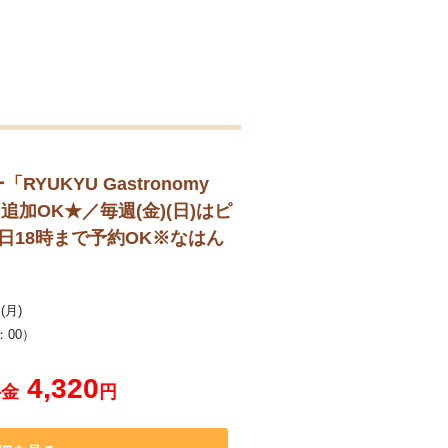
KYU Gastronomy
OK★／毎週(金)(日)はピ
18時まで予約OK※なはん
(月)
：00）
4,320
料金
円