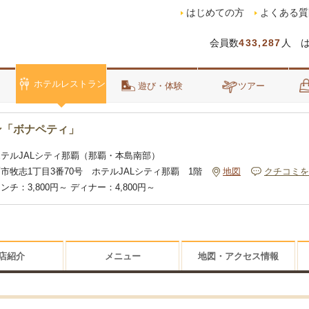
はじめての方
よくある質
会員数
433,287
人 
ホテルレストラン
泊
遊び・体験
ツアー
ン「ボナペティ」
ホテルJALシティ那覇（那覇・本島南部）
市牧志1丁目3番70号 ホテルJALシティ那覇 1階
地図
クチコミを
ンチ：3,800円～ ディナー：4,800円～
店紹介
メニュー
地図・アクセス情報