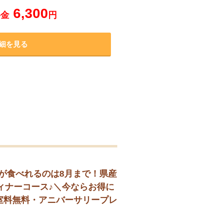
6,300
料金
円
細を見る
」が食べれるのは8月まで！県産
ィナーコース♪＼今ならお得に
室室料無料・アニバーサリープレ