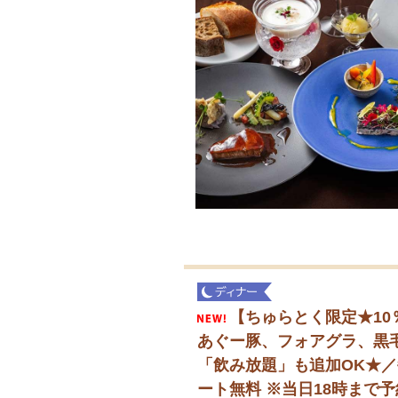
【ちゅらとく限定★10
あぐー豚、フォアグラ、黒
「飲み放題」も追加OK★／
ート無料 ※当日18時まで予