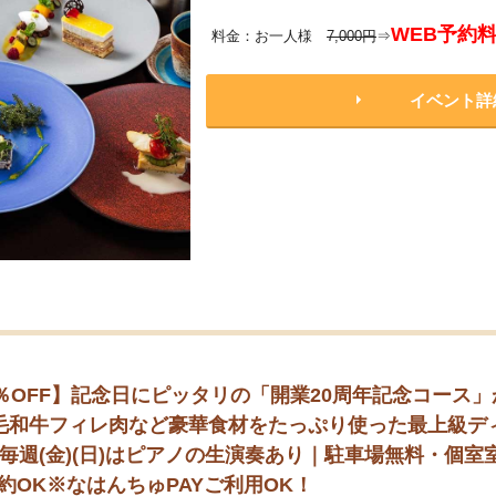
WEB予約
料金：お一人様
7,000円
⇒
イベント詳
％OFF】記念日にピッタリの「開業20周年記念コース
毛和牛フィレ肉など豪華食材をたっぷり使った最上級デ
毎週(金)(日)はピアノの生演奏あり｜駐車場無料・個
約OK※なはんちゅPAYご利用OK！