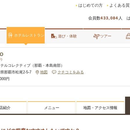
はじめての方
よくある質
会員数
433,084
人 
ホテルレストラン
泊
遊び・体験
ツアー
DO
)
ホテルコレクティブ（那覇・本島南部）
県那覇市松尾2-5-7
地図
クチコミをみる
,000円
店紹介
メニュー
地図・アクセス情報