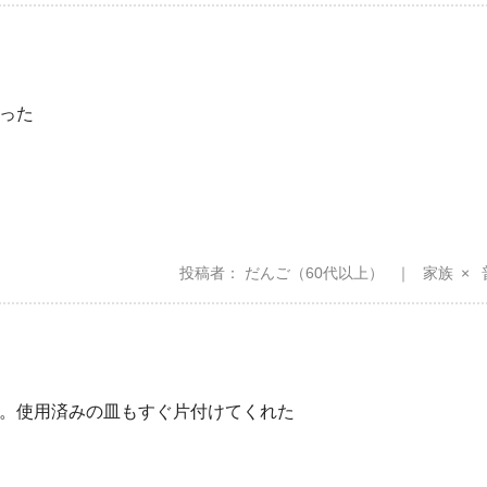
った
投稿者
だんご
（60代以上）
家族
。使用済みの皿もすぐ片付けてくれた