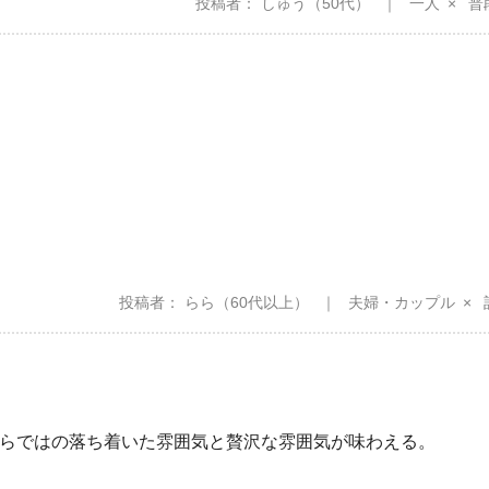
投稿者
しゅう
（50代）
一人
普
投稿者
らら
（60代以上）
夫婦・カップル
らではの落ち着いた雰囲気と贅沢な雰囲気が味わえる。