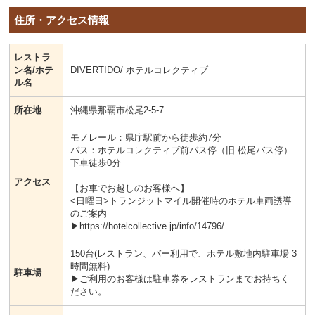
住所・アクセス情報
レストラ
ン名/ホテ
DIVERTIDO/ ホテルコレクティブ
ル名
所在地
沖縄県那覇市松尾2-5-7
モノレール：県庁駅前から徒歩約7分
バス：ホテルコレクティブ前バス停（旧 松尾バス停）
下車徒歩0分
アクセス
【お車でお越しのお客様へ】
<日曜日>トランジットマイル開催時のホテル車両誘導
のご案内
▶https://hotelcollective.jp/info/14796/
150台(レストラン、バー利用で、ホテル敷地内駐車場 3
時間無料)
駐車場
▶ご利用のお客様は駐車券をレストランまでお持ちく
ださい。