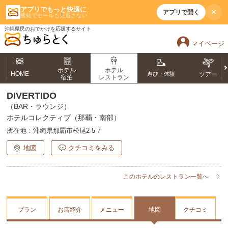
アプリでもっと快適に
×
アプリで開く
通知でセールも見逃さない
沖縄県民のおでかけを応援するサイト
マイページ
ホテル
ホテル
HOME
遊び・体験
ツアー
宿泊
レストラン
DIVERTIDO
（BAR・ラウンジ）
ホテルコレクティブ（那覇・南部）
所在地：
沖縄県那覇市松尾2-5-7
地図
クチコミをみる
このホテルのレストラン一覧へ
プラン
お店紹介
メニュー
地図
クチコミ