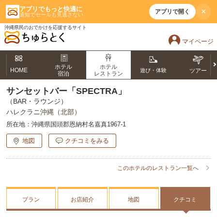
アプリでもっと快適に
×
アプリで開く
通知でセールも見逃さない
沖縄県民のおでかけを応援するサイト
マイページ
ホテル
ホテル
HOME
遊び・体験
ツアー
宿泊
レストラン
サンセットバー「SPECTRA」
（BAR・ラウンジ）
ハレクラニ沖縄（北部）
所在地：
沖縄県国頭郡恩納村名嘉真1967-1
地図
クチコミをみる
このホテルのレストラン一覧へ
プラン
お店紹介
地図
クチコミ