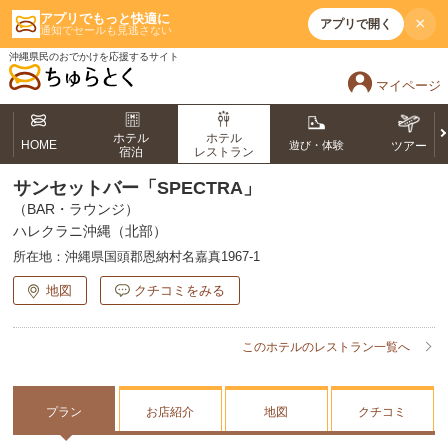
アプリでもっと快適に
×
アプリで開く
通知でセールも見逃さない
沖縄県民のおでかけを応援するサイト
マイページ
ホテル
ホテル
HOME
遊び・体験
ツアー
宿泊
レストラン
サンセットバー「SPECTRA」
（BAR・ラウンジ）
ハレクラニ沖縄（北部）
所在地：
沖縄県国頭郡恩納村名嘉真1967-1
地図
クチコミをみる
このホテルのレストラン一覧へ
プラン
お店紹介
地図
クチコミ