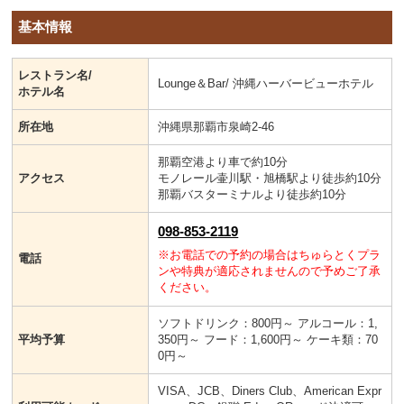
基本情報
レストラン名/
Lounge＆Bar/ 沖縄ハーバービューホテル
ホテル名
所在地
沖縄県那覇市泉崎2-46
那覇空港より車で約10分
アクセス
モノレール壷川駅・旭橋駅より徒歩約10分
那覇バスターミナルより徒歩約10分
098-853-2119
※お電話での予約の場合はちゅらとくプラ
電話
ンや特典が適応されませんので予めご了承
ください。
ソフトドリンク：800円～ アルコール：1,
平均予算
350円～ フード：1,600円～ ケーキ類：70
0円～
VISA、JCB、Diners Club、American Expr