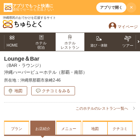
アプリでもっと快適に
×
アプリで開く
通知でセールも見逃さない
沖縄県民のおでかけを応援するサイト
マイページ
ホテル
ホテル
HOME
遊び・体験
ツアー
宿泊
レストラン
Lounge＆Bar
（BAR・ラウンジ）
沖縄ハーバービューホテル（那覇・南部）
所在地：
沖縄県那覇市泉崎2-46
地図
クチコミをみる
このホテルのレストラン一覧へ
プラン
お店紹介
メニュー
地図
クチコミ