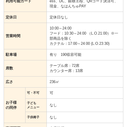
利用可能カード
ess、DC、銀聯,Edy、QRコード決済可、
現金、なはんちゅPAY
定休日
定休日なし
10:00～24:00
フード：10:30～24:00 （L.O.21:00）※一
営業時間
部商品を除く
カクテル：17:00～24:00 (L.O.23:30)
駐車場
有り 190収容可能
テーブル席：72席
席数
カウンター席：13席
広さ
236㎡
可
可・不可
お子様
子ども
なし
の同伴
メニュー
なし
子供椅子