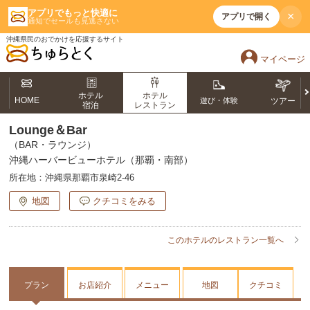
アプリでもっと快適に
×
アプリで開く
通知でセールも見逃さない
沖縄県民のおでかけを応援するサイト
マイページ
ホテル
ホテル
HOME
遊び・体験
ツアー
宿泊
レストラン
Lounge＆Bar
（BAR・ラウンジ）
沖縄ハーバービューホテル（那覇・南部）
所在地：
沖縄県那覇市泉崎2-46
地図
クチコミをみる
このホテルのレストラン一覧へ
プラン
お店紹介
メニュー
地図
クチコミ