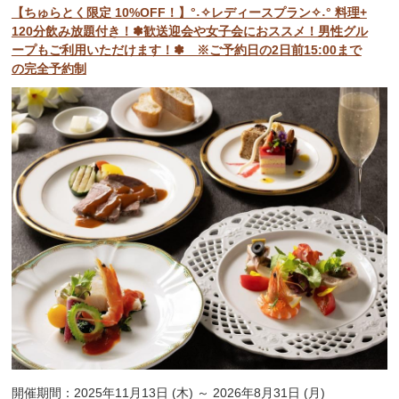
【ちゅらとく限定 10%OFF！】°˖✧レディースプラン✧˖° 料理+
120分飲み放題付き！✽歓送迎会や女子会におススメ！男性グル
ープもご利用いただけます！✽ ※ご予約日の2日前15:00まで
の完全予約制
開催期間：2025年11月13日 (木) ～ 2026年8月31日 (月)