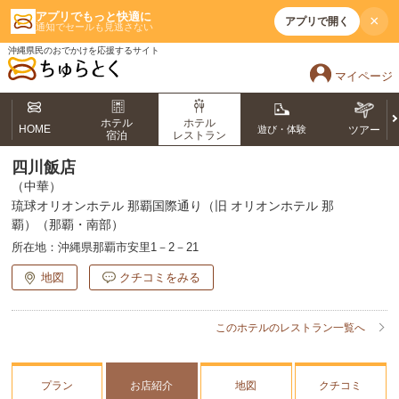
アプリでもっと快適に
×
アプリで開く
通知でセールも見逃さない
沖縄県民のおでかけを応援するサイト
マイページ
ホテル
ホテル
HOME
遊び・体験
ツアー
宿泊
レストラン
四川飯店
（中華）
琉球オリオンホテル 那覇国際通り（旧 オリオンホテル 那
覇）（那覇・南部）
所在地：
沖縄県那覇市安里1－2－21
地図
クチコミをみる
このホテルのレストラン一覧へ
プラン
お店紹介
地図
クチコミ