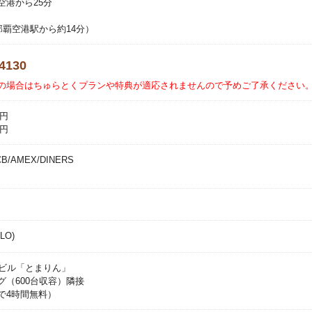
空港から25分
那覇空港駅から約14分）
-4130
の場合はちゅらとくプランや特典が適応されませんので予めご了承ください
0円
0円
CB/AMEX/DINERS
 LO)
合ビル「とまりん」
グ（600台収容）隣接
で4時間無料）