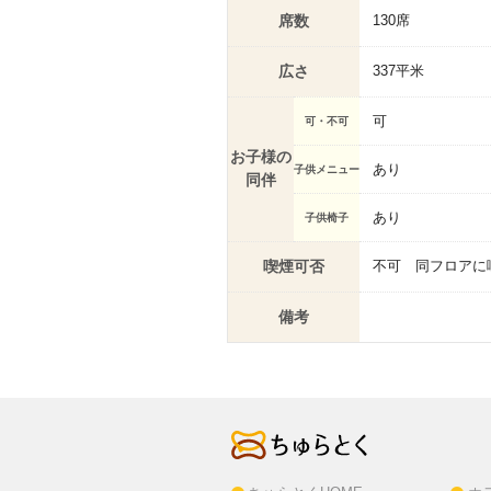
席数
130席
広さ
337平米
可
可・不可
お子様の
あり
子供メニュー
同伴
あり
子供椅子
喫煙可否
不可 同フロアに
備考