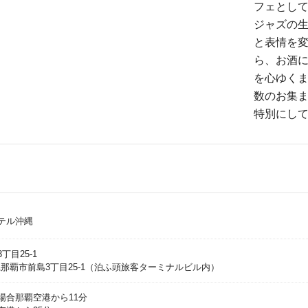
フェとし
ジャズの
と表情を
ら、お酒
を心ゆく
数のお集
特別にし
テル沖縄
目25-1
沖縄県那覇市前島3丁目25-1（泊ふ頭旅客ターミナルビル内）
場合那覇空港から11分