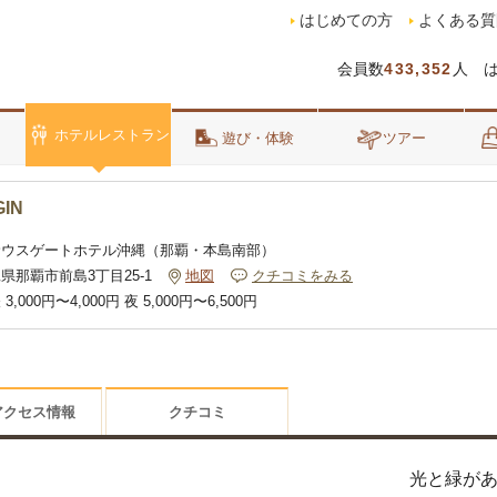
はじめての方
よくある質
会員数
433,352
人 
ホテルレストラン
泊
遊び・体験
ツアー
GIN
サウスゲートホテル沖縄（那覇・本島南部）
県那覇市前島3丁目25-1
地図
クチコミをみる
 3,000円〜4,000円 夜 5,000円〜6,500円
アクセス情報
クチコミ
光と緑が