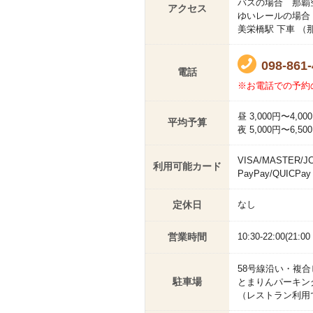
バスの場合 那覇
アクセス
ゆいレールの場合
美栄橋駅 下車 （
098-861
電話
※お電話での予約
昼 3,000円〜4,00
平均予算
夜 5,000円〜6,50
VISA/MASTER/J
利用可能カード
PayPay/QUICPay
定休日
なし
営業時間
10:30-22:00(21:00
58号線沿い・複
駐車場
とまりんパーキン
（レストラン利用