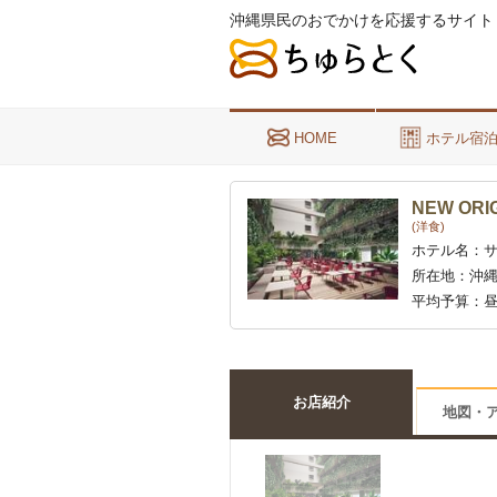
沖縄県民のおでかけを応援するサイト
HOME
ホテル宿
NEW ORI
(洋食)
ホテル名：
所在地：
沖縄
平均予算：
昼
お店紹介
地図・