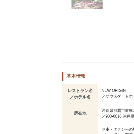
基本情報
レストラン名
NEW ORIGIN
／サウスゲートホ
／ホテル名
沖縄県那覇市前島3丁
所在地
／900-0016 
お車・タクシーの