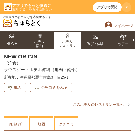
アプリでもっと快適に
×
アプリで開く
通知でセールも見逃さない
沖縄県民のおでかけを応援するサイト
マイページ
ホテル
ホテル
HOME
遊び・体験
ツアー
宿泊
レストラン
NEW ORIGIN
（洋食）
サウスゲートホテル沖縄（那覇・南部）
所在地：
沖縄県那覇市前島3丁目25-1
地図
クチコミをみる
このホテルのレストラン一覧へ
お店紹介
地図
クチコミ