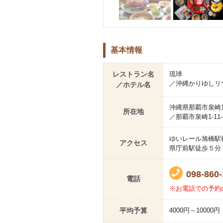
基本情報
レストラン名
琉球
／沖縄かりゆしリ
／ホテル名
沖縄県那覇市泉崎1-
所在地
／那覇市泉崎1-11-
ゆいレール旭橋駅
アクセス
県庁前駅徒歩５分
098-860
電話
※お電話での予約
平均予算
4000円～10000円