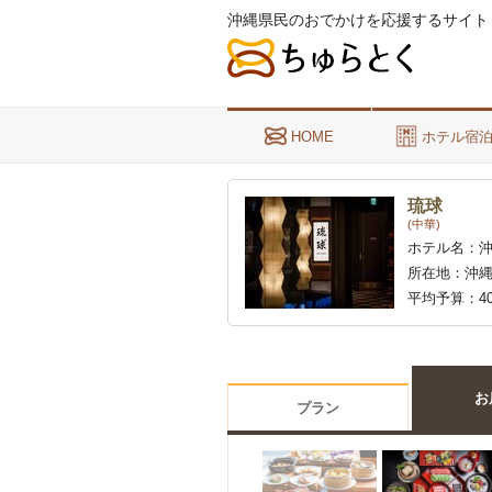
沖縄県民のおでかけを応援するサイト
HOME
ホテル宿
琉球
(中華)
ホテル名：
所在地：
沖縄
平均予算：
4
お
プラン