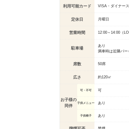
利用可能カード
VISA・ダイナー
定休日
月曜日
営業時間
12:00～14:00（LO
あり
駐車場
満車時は近隣パー
席数
50席
広さ
約120㎡
可
可・不可
お子様の
あり
子供メニュー
同伴
あり
子供椅子
喫煙可否
禁煙