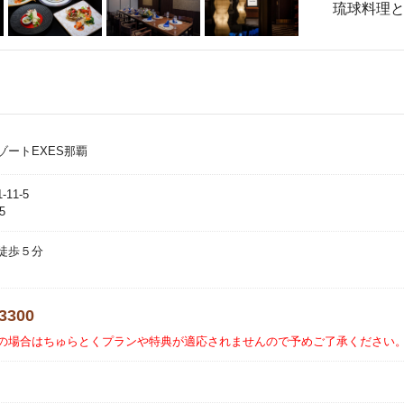
琉球料理
ゾートEXES那覇
11-5
5
徒歩５分
-3300
の場合はちゅらとくプランや特典が適応されませんので予めご了承ください