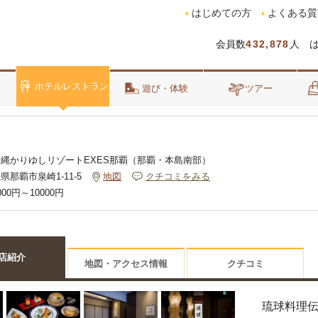
はじめての方
よくある質
会員数
432,878
人 
ホテルレストラン
泊
遊び・体験
ツアー
沖縄かりゆしリゾートEXES那覇（那覇・本島南部）
県那覇市泉崎1-11-5
地図
クチコミをみる
000円～10000円
店紹介
地図・アクセス情報
クチコミ
琉球料理