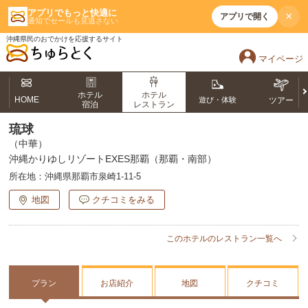
アプリでもっと快適に
×
アプリで開く
通知でセールも見逃さない
沖縄県民のおでかけを応援するサイト
マイページ
ホテル
ホテル
HOME
遊び・体験
ツアー
宿泊
レストラン
琉球
（中華）
沖縄かりゆしリゾートEXES那覇（那覇・南部）
所在地：
沖縄県那覇市泉崎1-11-5
地図
クチコミをみる
このホテルのレストラン一覧へ
プラン
お店紹介
地図
クチコミ