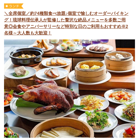
＼全席個室／約74種類食べ放題♪個室で愉しむオーダーバイキン
グ！琉球料理伝承人が監修した贅沢な絶品メニューを多数ご用
意◎会食やアニバーサリーなど特別な日のご利用もおすすめ※2
名様～大人数も大歓迎！