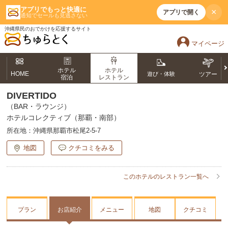
アプリでもっと快適に
×
アプリで開く
通知でセールも見逃さない
沖縄県民のおでかけを応援するサイト
マイページ
ホテル
ホテル
HOME
遊び・体験
ツアー
宿泊
レストラン
DIVERTIDO
（BAR・ラウンジ）
ホテルコレクティブ（那覇・南部）
所在地：
沖縄県那覇市松尾2-5-7
地図
クチコミをみる
このホテルのレストラン一覧へ
プラン
お店紹介
メニュー
地図
クチコミ