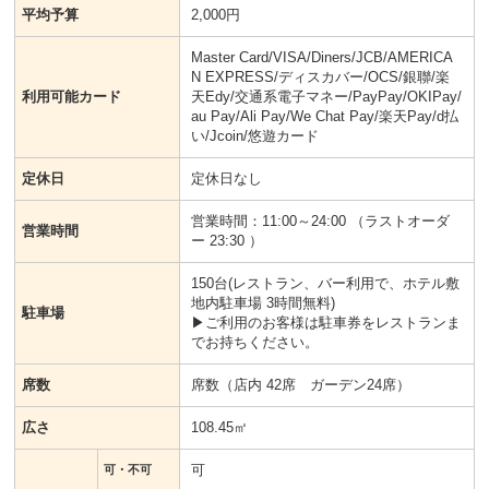
平均予算
2,000円
Master Card/VISA/Diners/JCB/AMERICA
N EXPRESS/ディスカバー/OCS/銀聯/楽
利用可能カード
天Edy/交通系電子マネー/PayPay/OKIPay/
au Pay/Ali Pay/We Chat Pay/楽天Pay/d払
い/Jcoin/悠遊カード
定休日
定休日なし
営業時間：11:00～24:00 （ラストオーダ
営業時間
ー 23:30 ）
150台(レストラン、バー利用で、ホテル敷
地内駐車場 3時間無料)
駐車場
▶ご利用のお客様は駐車券をレストランま
でお持ちください。
席数
席数（店内 42席 ガーデン24席）
広さ
108.45㎡
可
可・不可