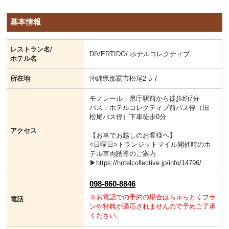
基本情報
レストラン名/
DIVERTIDO/ ホテルコレクティブ
ホテル名
所在地
沖縄県那覇市松尾2-5-7
モノレール：県庁駅前から徒歩約7分
バス：ホテルコレクティブ前バス停（旧
松尾バス停）下車徒歩0分
アクセス
【お車でお越しのお客様へ】
<日曜日>トランジットマイル開催時のホ
テル車両誘導のご案内
▶https://hotelcollective.jp/info/14796/
098-860-8846
※お電話での予約の場合はちゅらとくプラ
電話
ンや特典が適応されませんので予めご了承
ください。