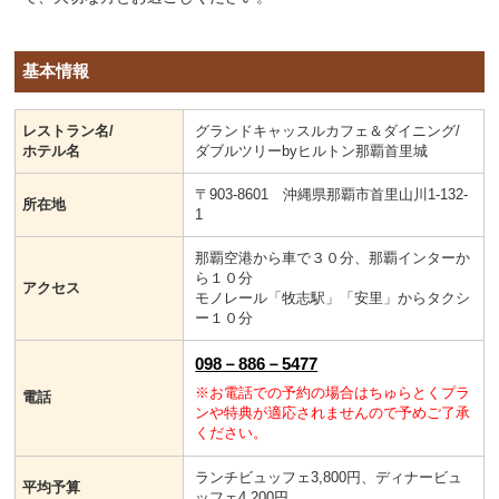
基本情報
レストラン名/
グランドキャッスルカフェ＆ダイニング/
ホテル名
ダブルツリーbyヒルトン那覇首里城
〒903-8601 沖縄県那覇市首里山川1-132-
所在地
1
那覇空港から車で３０分、那覇インターか
ら１０分
アクセス
モノレール「牧志駅」「安里」からタクシ
ー１０分
098－886－5477
※お電話での予約の場合はちゅらとくプラ
電話
ンや特典が適応されませんので予めご了承
ください。
ランチビュッフェ3,800円、ディナービュ
平均予算
ッフェ4,200円