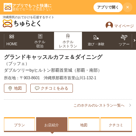
アプリでもっと快適に
×
アプリで開く
通知でセールも見逃さない
沖縄県民のおでかけを応援するサイト
マイページ
ホテル
ホテル
HOME
遊び・体験
ツアー
宿泊
レストラン
グランドキャッスルカフェ＆ダイニング
（ブッフェ）
ダブルツリーbyヒルトン那覇首里城（那覇・南部）
所在地：
〒903-8601 沖縄県那覇市首里山川1-132-1
地図
クチコミをみる
このホテルのレストラン一覧へ
プラン
お店紹介
地図
クチコミ