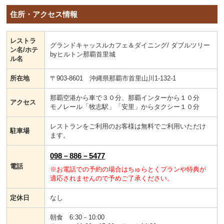
住所・アクセス情報
レストラ
グランドキャッスルカフェ＆ダイニング/ ダブルツリー
ン名/ホテ
byヒルトン那覇首里城
ル名
所在地
〒903-8601 沖縄県那覇市首里山川1-132-1
那覇空港から車で３０分、那覇インターから１０分
アクセス
モノレール「牧志駅」「安里」からタクシー１０分
レストランをご利用のお客様は無料でご利用いただけ
駐車場
ます。
098－886－5477
電話
※お電話での予約の場合はちゅらとくプランや特典が
適応されませんので予めご了承ください。
定休日
なし
朝食 6:30－10:00