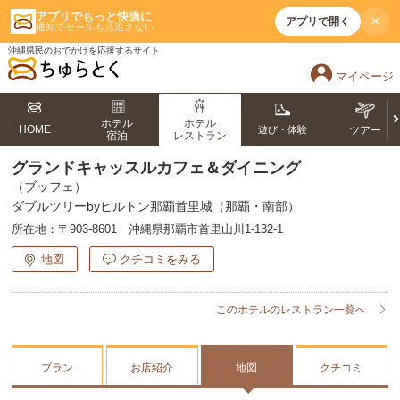
アプリでもっと快適に
×
アプリで開く
通知でセールも見逃さない
沖縄県民のおでかけを応援するサイト
マイページ
ホテル
ホテル
HOME
遊び・体験
ツアー
宿泊
レストラン
グランドキャッスルカフェ＆ダイニング
（ブッフェ）
ダブルツリーbyヒルトン那覇首里城（那覇・南部）
所在地：
〒903-8601 沖縄県那覇市首里山川1-132-1
地図
クチコミをみる
このホテルのレストラン一覧へ
プラン
お店紹介
地図
クチコミ