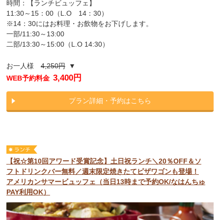
時間：【ランチビュッフェ】
11:30～15：00（L.O 14：30）
※14：30にはお料理・お飲物をお下げします。
一部/11:30～13:00
二部/13:30～15:00（L.O 14:30）
お一人様
4,250円
▼
3,400円
WEB予約料金
プラン詳細・予約はこちら
【祝☆第10回アワード受賞記念】土日祝ランチ＼20％OFF＆ソ
フトドリンクバー無料／週末限定焼きたてピザワゴンも登場！
アメリカンサマービュッフェ（当日13時まで予約OK/なはんちゅ
PAY利用OK）