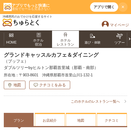
アプリでもっと快適に
×
アプリで開く
通知でセールも見逃さない
沖縄県民のおでかけを応援するサイト
マイページ
ホテル
ホテル
HOME
遊び・体験
ツアー
宿泊
レストラン
グランドキャッスルカフェ＆ダイニング
（ブッフェ）
ダブルツリーbyヒルトン那覇首里城（那覇・南部）
所在地：
〒903-8601 沖縄県那覇市首里山川1-132-1
地図
クチコミをみる
このホテルのレストラン一覧へ
プラン
お店紹介
地図
クチコミ