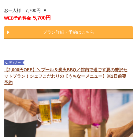
お一人様
7,700円
▼
5,700円
WEB予約料金
プラン詳細・予約はこちら
【2,000円OFF】＼プール＆炭火BBQ／館内で過ごす夏の贅沢セ
ットプラン！シェフこだわりの【うちなーメニュー】※2日前要
予約