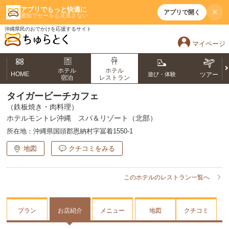
アプリでもっと快適に
×
アプリで開く
通知でセールも見逃さない
沖縄県民のおでかけを応援するサイト
マイページ
ホテル
ホテル
HOME
遊び・体験
ツアー
宿泊
レストラン
タイガービーチカフェ
（鉄板焼き・肉料理）
ホテルモントレ沖縄 スパ＆リゾート（北部）
所在地：
沖縄県国頭郡恩納村字冨着1550-1
地図
クチコミをみる
このホテルのレストラン一覧へ
プラン
お店紹介
メニュー
地図
クチコミ