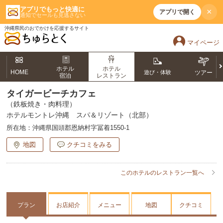
アプリでもっと快適に
×
アプリで開く
通知でセールも見逃さない
沖縄県民のおでかけを応援するサイト
マイページ
ホテル
ホテル
HOME
遊び・体験
ツアー
宿泊
レストラン
タイガービーチカフェ
（鉄板焼き・肉料理）
ホテルモントレ沖縄 スパ＆リゾート（北部）
所在地：
沖縄県国頭郡恩納村字冨着1550-1
地図
クチコミをみる
このホテルのレストラン一覧へ
プラン
お店紹介
メニュー
地図
クチコミ