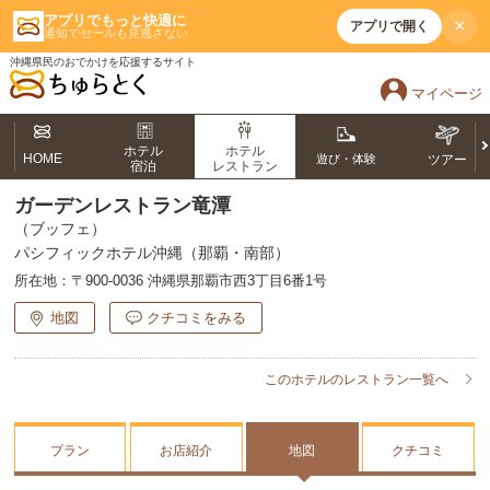
アプリでもっと快適に
×
アプリで開く
通知でセールも見逃さない
沖縄県民のおでかけを応援するサイト
マイページ
ホテル
ホテル
HOME
遊び・体験
ツアー
宿泊
レストラン
ガーデンレストラン竜潭
（ブッフェ）
パシフィックホテル沖縄（那覇・南部）
所在地：
〒900-0036 沖縄県那覇市西3丁目6番1号
地図
クチコミをみる
このホテルのレストラン一覧へ
プラン
お店紹介
地図
クチコミ