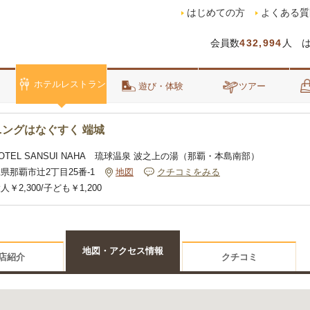
はじめての方
よくある質
会員数
432,994
人 
ホテルレストラン
泊
遊び・体験
ツアー
ングはなぐすく 端城
OTEL SANSUI NAHA 琉球温泉 波之上の湯（那覇・本島南部）
県那覇市辻2丁目25番-1
地図
クチコミをみる
人￥2,300/子ども￥1,200
地図・アクセス情報
店紹介
クチコミ