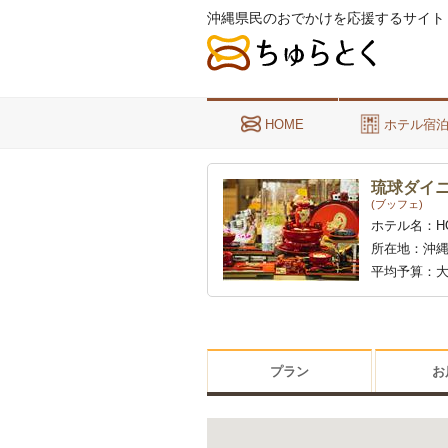
沖縄県民のおでかけを応援するサイト
HOME
ホテル宿
琉球ダイニ
(ブッフェ)
ホテル名：
H
所在地：
沖縄
平均予算：
大
プラン
お