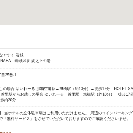
なぐすく 端城
SUI NAHA 琉球温泉 波之上の湯
目25番-1
の場合 ゆいれーる 那覇空港駅→旭橋駅（約10分）→徒歩17分 HOTEL SANS
） 首里駅からお越しの場合 ゆいれーる 首里駅→旭橋駅（約18分）→徒歩17分 HO
歩約20分
】 当ホテルの立体駐車場はご利用いただけません。 周辺のコインパーキング
で「無料サービス」をさせていただいておりますのでご確認くださいませ。