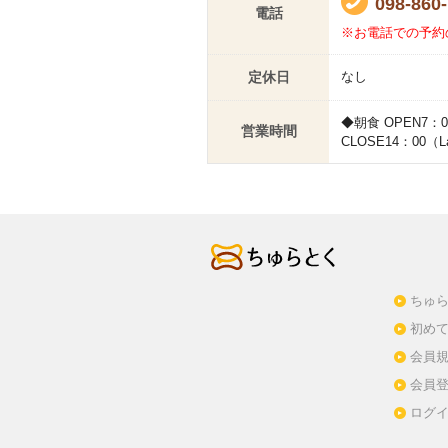
098-860
電話
※お電話での予約
定休日
なし
◆朝食 OPEN7：00 
営業時間
CLOSE14：00（Las
ちゅら
初め
会員
会員
ログ