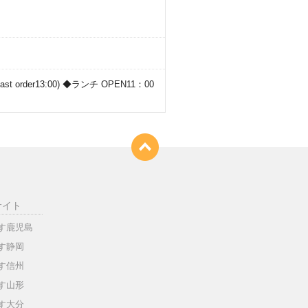
。
st order13:00) ◆ランチ OPEN11：00
サイト
す鹿児島
す静岡
す信州
す山形
す大分