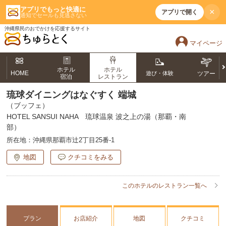
アプリでもっと快適に
×
アプリで開く
通知でセールも見逃さない
沖縄県民のおでかけを応援するサイト
マイページ
ホテル
ホテル
HOME
遊び・体験
ツアー
宿泊
レストラン
琉球ダイニングはなぐすく 端城
（ブッフェ）
HOTEL SANSUI NAHA 琉球温泉 波之上の湯（那覇・南
部）
所在地：
沖縄県那覇市辻2丁目25番-1
地図
クチコミをみる
このホテルのレストラン一覧へ
プラン
お店紹介
地図
クチコミ