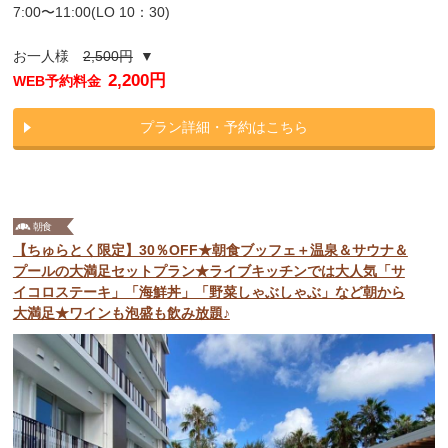
7:00〜11:00(LO 10：30)
お一人様
2,500円
▼
2,200円
WEB予約料金
プラン詳細・予約はこちら
【ちゅらとく限定】30％OFF★朝食ブッフェ＋温泉＆サウナ＆
プールの大満足セットプラン★ライブキッチンでは大人気「サ
イコロステーキ」「海鮮丼」「野菜しゃぶしゃぶ」など朝から
大満足★ワインも泡盛も飲み放題♪