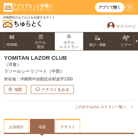
アプリでもっと快適に
×
アプリで開く
通知でセールも見逃さない
沖縄県民のおでかけを応援するサイト
マイページ
ホテル
ホテル
HOME
遊び・体験
ツアー
宿泊
レストラン
YOMITAN LAZOR CLUB
（洋食）
ラソールシーリゾート（中部）
所在地：
沖縄県中頭郡読谷村波平2350
地図
クチコミをみる
このホテルのレストラン一覧へ
お店紹介
地図
クチコミ