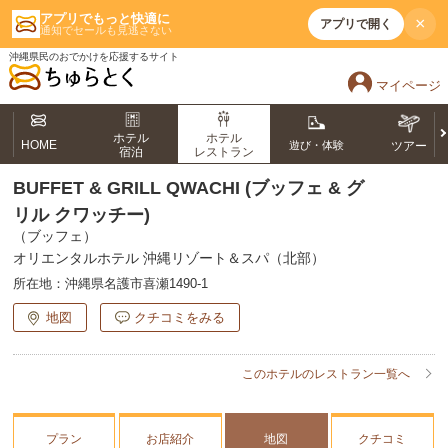
アプリでもっと快適に
×
アプリで開く
通知でセールも見逃さない
沖縄県民のおでかけを応援するサイト
マイページ
ホテル
ホテル
HOME
遊び・体験
ツアー
宿泊
レストラン
BUFFET & GRILL QWACHI (ブッフェ & グ
リル クワッチー)
（ブッフェ）
オリエンタルホテル 沖縄リゾート＆スパ（北部）
所在地：
沖縄県名護市喜瀬1490-1
地図
クチコミをみる
このホテルのレストラン一覧へ
プラン
お店紹介
地図
クチコミ