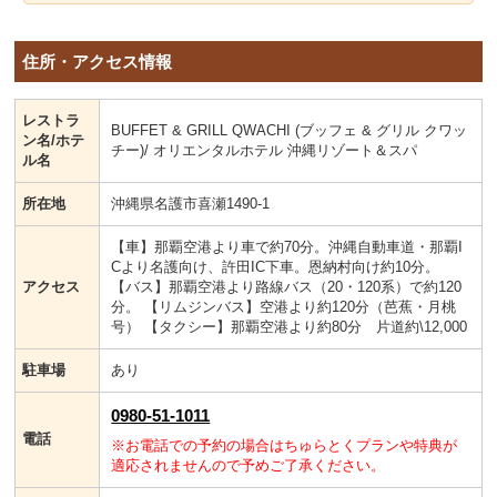
住所・アクセス情報
レストラ
BUFFET & GRILL QWACHI (ブッフェ & グリル クワッ
ン名/ホテ
チー)/ オリエンタルホテル 沖縄リゾート＆スパ
ル名
所在地
沖縄県名護市喜瀬1490-1
【車】那覇空港より車で約70分。沖縄自動車道・那覇I
Cより名護向け、許田IC下車。恩納村向け約10分。
アクセス
【バス】那覇空港より路線バス（20・120系）で約120
分。 【リムジンバス】空港より約120分（芭蕉・月桃
号） 【タクシー】那覇空港より約80分 片道約\12,000
駐車場
あり
0980-51-1011
電話
※お電話での予約の場合はちゅらとくプランや特典が
適応されませんので予めご了承ください。