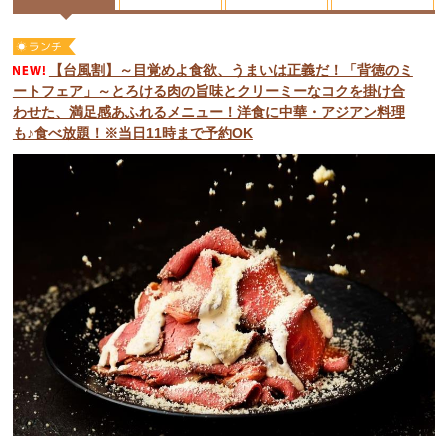
【台風割】～目覚めよ食欲、うまいは正義だ！「背徳のミ
ートフェア」～とろける肉の旨味とクリーミーなコクを掛け合
わせた、満足感あふれるメニュー！洋食に中華・アジアン料理
も♪食べ放題！※当日11時まで予約OK