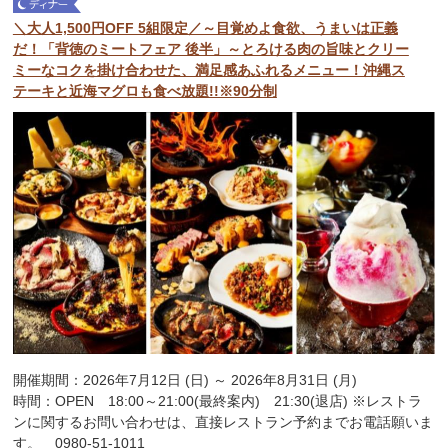
＼大人1,500円OFF 5組限定／～目覚めよ食欲、うまいは正義
だ！「背徳のミートフェア 後半」～とろける肉の旨味とクリー
ミーなコクを掛け合わせた、満足感あふれるメニュー！沖縄ス
テーキと近海マグロも食べ放題!!※90分制
開催期間：2026年7月12日 (日) ～ 2026年8月31日 (月)
時間：OPEN 18:00～21:00(最終案内) 21:30(退店) ※レストラ
ンに関するお問い合わせは、直接レストラン予約までお電話願いま
す。 0980-51-1011