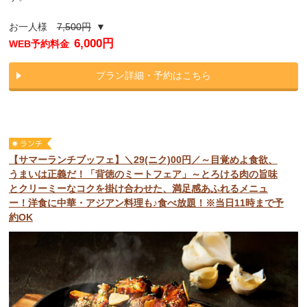
お一人様
7,500円
▼
6,000円
WEB予約料金
プラン詳細・予約はこちら
【サマーランチブッフェ】＼29(ニク)00円／～目覚めよ食欲、
うまいは正義だ！「背徳のミートフェア」～とろける肉の旨味
とクリーミーなコクを掛け合わせた、満足感あふれるメニュ
ー！洋食に中華・アジアン料理も♪食べ放題！※当日11時まで予
約OK