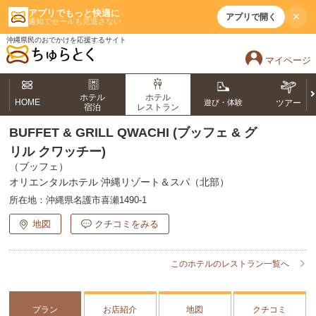
アプリでもっと快適に
×
アプリで開く
通知でセールも見逃さない
沖縄県民のおでかけを応援するサイト
マイページ
ホテル
ホテル
HOME
遊び・体験
ツアー
宿泊
レストラン
BUFFET & GRILL QWACHI (ブッフェ & グ
リル クワッチー)
（ブッフェ）
オリエンタルホテル 沖縄リゾート＆スパ（北部）
所在地：
沖縄県名護市喜瀬1490-1
地図
クチコミをみる
このホテルのレストラン一覧へ
プラン
お店紹介
地図
クチコミ