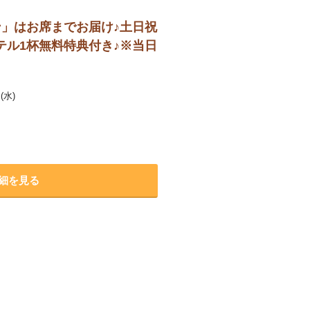
」はお席までお届け♪土日祝
ル1杯無料特典付き♪※当日
(水)
）
細を見る