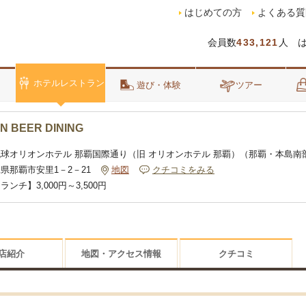
はじめての方
よくある質
会員数
433,121
人 
ホテルレストラン
泊
遊び・体験
ツアー
N BEER DINING
琉球オリオンホテル 那覇国際通り（旧 オリオンホテル 那覇）（那覇・本島南
県那覇市安里1－2－21
地図
クチコミをみる
ランチ】3,000円～3,500円
店紹介
地図・アクセス情報
クチコミ