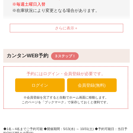
※毎週土曜日入替
※在庫状況により変更となる場合があります。
【平日の曜日限定特別メニュー】
■月曜日：海老フライの日
■水曜日：天ぷらの日
■木金曜日：握りずしの日
【ブッフェメニュー例】
カンタンWEB予約
※メニューは日替わりでご用意しております。
※仕入れ状況によりメニューが変更になる場合がございま
す。
予約にはログイン・会員登録が必要です。
ログイン
会員登録(無料)
【前菜】
モッツァレラカプレーゼ
生ハムフルーツ
※会員登録を完了すると自動でホーム画面に移動します。
このページを「ブックマーク」で保存しておくと便利です。
野菜のキッシュ
コールドミートの盛り合せ
豚肉の冷しゃぶ ごまだれ
スモークサーモン
ピンチョス各種
1名～4名までご予約可能
開催期間：5/13(水) ～ 10/31(土)
予約可能日：当日予