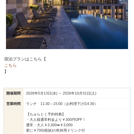
ソフトドリンク各種
※仕入れ状況によりメニューの一部が変更となる場合がご
ざいます。
※火曜日は定休日となっております。
※火曜日が祝日の場合などは代替え店休日を設ける場合が
ございます。
宿泊プランはこちら【
こちら
】
開催期間
2026年5月13日(水) ～ 2026年10月31日(土)
営業時間
ランチ 11:30～15:00（お料理下げ/14:30）
【ちゅらとく予約特典】
・大人様通常料金より￥300円OFF！
通常：大人￥3,300➡￥3,000
更に￥700(税抜)の乾杯用ドリンク付