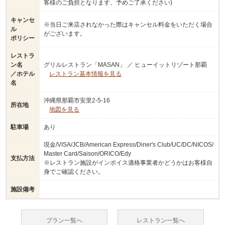
客様のご負担となります、予めご了承ください)
キャンセ
※当日ご来店されなかった際はキャンセル料金をいただく場合
ル
がございます。
ポリシー
レストラ
ン名
グリルレストラン「MASAN」 ／ ヒューイットリゾート那覇
／ホテル
レストラン基本情報を見る
名
沖縄県那覇市安里2-5-16
所在地
地図を見る
駐車場
あり
現金/VISA/JCB/American Express/Diner's Club/UC/DC/NICOS/
Master Card/Saison/ORICO/Edy
支払方法
※レストラン施設がインボイス適格事業者かどうかはお客様自
身でご確認ください。
施設備考
プラン一覧へ
レストラン一覧へ