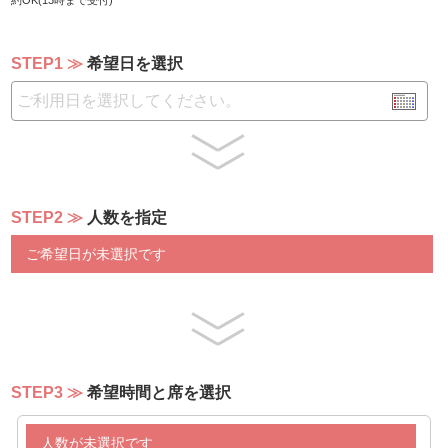
約OK(13時まで受付)
蒸し鶏のツナソース
ほうれん草のムース
パプリカのムース
STEP1
希望日を選択
鮪のケッパーソース
ガイヤーン
フリッタータ
【サラダバー】
メランジェサラダ
コールスローサラダ
STEP2
人数を指定
プティトマト
海藻サラダ
ご希望日が未選択です
むき枝豆
豆苗
スィートコーン
マカロニサラダ
ポテトサラダ
春雨サラダ
青パパイヤ
STEP3
希望時間と席を選択
【スープ】
人数が未選択です