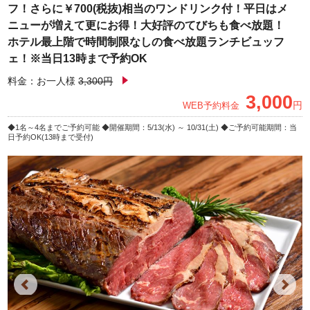
フ！さらに￥700(税抜)相当のワンドリンク付！平日はメ
ニューが増えて更にお得！大好評のてびちも食べ放題！
ホテル最上階で時間制限なしの食べ放題ランチビュッフ
ェ！※当日13時まで予約OK
料金：お一人様
3,300円
3,000
円
WEB予約料金
1名～4名までご予約可能
開催期間：5/13(水) ～ 10/31(土)
ご予約可能期間：当
日予約OK(13時まで受付)
Previous
Next