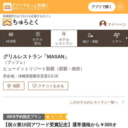
アプリでもっと快適に
×
アプリで開く
通知でセールも見逃さない
沖縄県民のおでかけを応援するサイト
マイページ
ホテル
ホテル
HOME
遊び・体験
ツアー
宿泊
レストラン
グリルレストラン「MASAN」
（ブッフェ）
ヒューイットリゾート那覇（那覇・南部）
所在地：
沖縄県那覇市安里2-5-16
地図
クチコミをみる
このホテルのレストラン一覧へ
WEB予約限定プラン
【祝☆第10回アワード受賞記念】通常価格から￥300オ