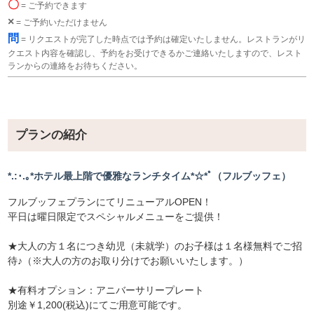
〇
= ご予約できます
×
= ご予約いただけません
問
= リクエストが完了した時点では予約は確定いたしません。レストランがリ
クエスト内容を確認し、予約をお受けできるかご連絡いたしますので、レスト
ランからの連絡をお待ちください。
プランの紹介
*.:･.｡*ホテル最上階で優雅なランチタイム*☆*ﾟ（フルブッフェ）
フルブッフェプランにてリニューアルOPEN！
平日は曜日限定でスペシャルメニューをご提供！
★大人の方１名につき幼児（未就学）のお子様は１名様無料でご招
待♪（※大人の方のお取り分けでお願いいたします。）
★有料オプション：アニバーサリープレート
別途￥1,200(税込)にてご用意可能です。