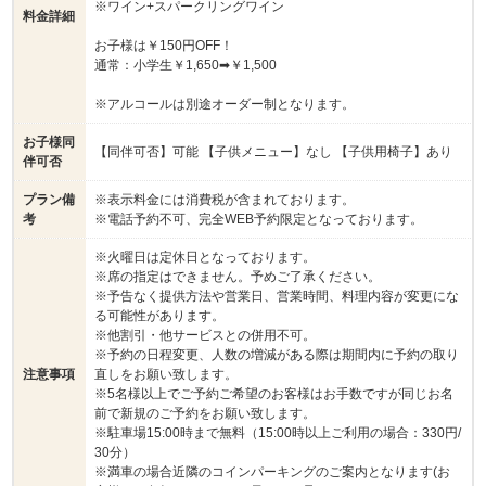
※ワイン+スパークリングワイン
料金詳細
お子様は￥150円OFF！
通常：小学生￥1,650➡￥1,500
※アルコールは別途オーダー制となります。
お子様同
【同伴可否】可能 【子供メニュー】なし 【子供用椅子】あり
伴可否
プラン備
※表示料金には消費税が含まれております。
考
※電話予約不可、完全WEB予約限定となっております。
※火曜日は定休日となっております。
※席の指定はできません。予めご了承ください。
※予告なく提供方法や営業日、営業時間、料理内容が変更にな
る可能性があります。
※他割引・他サービスとの併用不可。
※予約の日程変更、人数の増減がある際は期間内に予約の取り
注意事項
直しをお願い致します。
※5名様以上でご予約ご希望のお客様はお手数ですが同じお名
前で新規のご予約をお願い致します。
※駐車場15:00時まで無料（15:00時以上ご利用の場合：330円/
30分）
※満車の場合近隣のコインパーキングのご案内となります(お