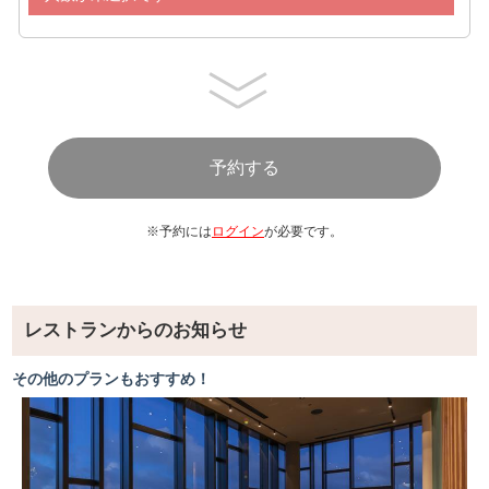
オニオンスープ
【魚料理】
グルクンのフリット
ミーバイのアクアパッツァ
カレイのポワレ
サーモンのソテー
【肉料理】
てびち
豚肩ロースのソテー
※予約には
ログイン
が必要です。
チキンソテー
牛すじ煮込み
スペアリブBBQソース
レストランからのお知らせ
【麺】
茶そば
その他のプランもおすすめ！
【パスタ】
スパゲティボロネーゼ
【ピザ】