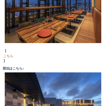
マルゲリータ
【ライス】
カレーライス
【デザート】
チョコレートケーキ
レアチーズとホワイトチョコのケーキ
ラズベリーココ
プティシュー
【
シークヮーサーケーキ
こちら
イチゴのミルクケーキ
】
ベイクドフロマージュ
はちみつレモンゼリー
宿泊はこちら♪
ブドウゼリー
アイスクリーム各種
ドーナツ各種
パンケーキ
フルーツ各種
【その他】