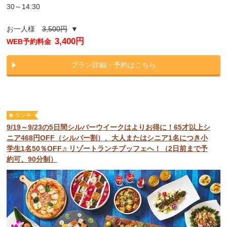
30～14:30
お一人様
3,500円
▼
3,400円
WEB予約料金
プラン詳細・予約はこちら
9/19～9/23の5日間シルバーウイークはよりお得に！65才以上シ
ニア468円OFF（シルバー割）、大人またはシニア1名につき小
学生1名50％OFF♬リゾートランチブッフェへ！（2日前まで予
約可、90分制）