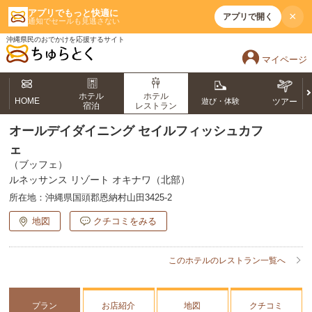
アプリでもっと快適に
×
アプリで開く
通知でセールも見逃さない
沖縄県民のおでかけを応援するサイト
マイページ
ホテル
ホテル
HOME
遊び・体験
ツアー
宿泊
レストラン
オールデイダイニング セイルフィッシュカフ
ェ
（ブッフェ）
ルネッサンス リゾート オキナワ（北部）
所在地：
沖縄県国頭郡恩納村山田3425-2
地図
クチコミをみる
このホテルのレストラン一覧へ
プラン
お店紹介
地図
クチコミ